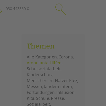
030 443360-0
schließen
KONTAKT
Themen
Suchen
e
Impressum
Alle Kategorien
Corona
itgeberin
Datenschutz
Ambulante Hilfen
Hinweisgebersystem
Schulsozialarbeit
Intranet
Kinderschutz
Menschen im Harzer Kiez
Messen
tandem intern
Fortbildungen
Inklusion
Kita
Schule
Presse
Sozialarbeit