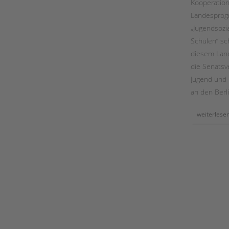
Kooperation
dem
arbeitskreis
Landespro
„begleitete
elternschaft“
„Jugendsozia
Schulen“ sc
diesem Lan
die Senatsv
Jugend und F
an den Berl
weiterlese