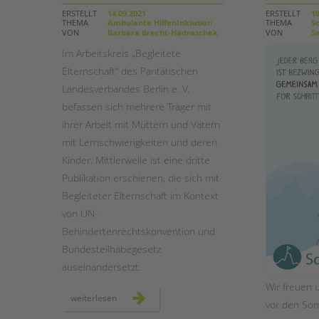
ERSTELLT
14.09.2021
ERSTELLT
10
THEMA
Ambulante HilfenInklusion
THEMA
Sc
STADTTEILARBEIT
VON
Barbara Brecht-Hadraschek
VON
Sa
Im Arbeitskreis „Begleitete
Elternschaft“ des Paritätischen
Landesverbandes Berlin e. V.
befassen sich mehrere Träger mit
ihrer Arbeit mit Müttern und Vätern
mit Lernschwierigkeiten und deren
Kinder. Mittlerweile ist eine dritte
Publikation erschienen, die sich mit
Begleiteter Elternschaft im Kontext
von UN-
Behindertenrechtskonvention und
Bundesteilhabegesetz
auseinandersetzt.
Wir freuen u
neue
weiterlesen
vor den So
handreichung
aus