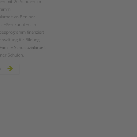
en mit 26 Schulen im
gramm
larbeit an Berliner
hließen konnten. In
desprogramm finanziert
erwaltung für Bildung,
amilie Schulsozialarbeit
iner Schulen.
ausbau
n
landesprogramm
„jugendsozialarbeit
an
berliner
schulen“