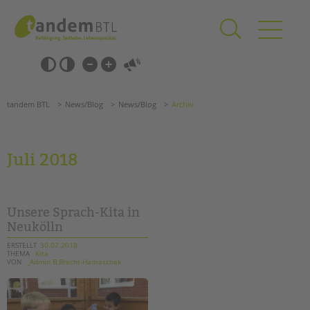
Zum
Navigation
Inhalt
überspringen
springen
Navigation
Barrierefrei-
überspringen
Einstellungen
überspringen
ANGEBOTE
tandem BTL
News/Blog
News/Blog
Archiv
KITA & FRÜHE HILFEN
SCHULE & GANZTAG
Juli 2018
Grundschulen
Oberschulen
Förderzentren
Unsere Sprach-Kita in
Kollegs
Neukölln
EFöB
ERSTELLT
30.07.2018
THEMA
Kita
Schulbezogene Sozialarbeit
VON
_Admin B.Brecht-Hadraschek
Tagesgruppen
HILFEN ZUR ERZIEHUNG
Suchen