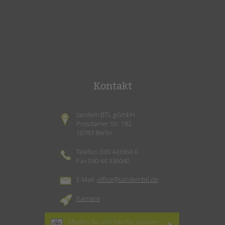
Kontakt
tandem BTL gGmbH
Potsdamer Str. 182
10783 Berlin
Telefon 030 443360-0
Fax 030 44 336040
E-Mail:
office@tandembtl.de
Karriere
Melden Sie sich hier für unseren