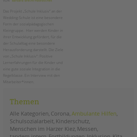
VON
Barbara Brecht-Hadraschek
tandem international
Das Projekt „Schule Inklusiv“ an der
KARRIERE
Wedding-Schule ist eine besondere
Stellenangebote
Form der sozialpädagogischen
tandem als Arbeitgeberin
Kleingruppe. Hier werden Kinder in
ihrer Entwicklung gefördert, für die
NEWS/BLOG
der Schulalltag eine besondere
Herausforderung darstellt. Die Ziele
unkuerzbar
von „Schule Inklusiv“: Positive
Briefe an Kai
Lernerfahrungen für die Kinder und
eine gute soziale Integration in die
PRESSE
Regelklasse. Ein Interview mit den
Mitarbeiter*innen.
Magazin
temporäre
weiterlesen
KONTAKT
lerngruppen
Themen
an
Impressum
der
wedding-
Datenschutz
schule
Alle Kategorien
Corona
Ambulante Hilfen
Hinweisgebersystem
Schulsozialarbeit
Kinderschutz
Intranet
Menschen im Harzer Kiez
Messen
tandem intern
Fortbildungen
Inklusion
Kita