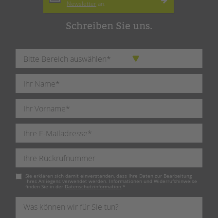
Newsletter
an.
Schreiben Sie uns.
Pflichtfeld
Sie erklären sich damit einverstanden, dass Ihre Daten zur Bearbeitung
Ihres Anliegens verwendet werden. Informationen und Widerrufshinweise
finden Sie in der
Datenschutzinformation
.
*