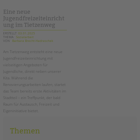
tandem international
Eine neue
KARRIERE
Jugendfreizeiteinricht
Stellenangebote
ung im Tietzenweg
tandem als Arbeitgeberin
ERSTELLT
03.01.2025
THEMA
Sozialarbeit
NEWS/BLOG
VON
Barbara Brecht-Hadraschek
Am Tietzenweg entsteht eine neue
unkuerzbar
Jugendfreizeiteinrichtung mit
Briefe an Kai
vielseitigen Angeboten für
Jugendliche, direkt neben unserer
PRESSE
Kita. Während die
Renovierungsarbeiten laufen, startet
Magazin
das Team bereits erste Aktivitäten im
KONTAKT
Stadtteil – ein Treffpunkt, der bald
Raum für Austausch, Freizeit und
Impressum
Eigeninitiative bietet.
Datenschutz
Hinweisgebersystem
eine
weiterlesen
neue
Themen
Intranet
jugendfreizeiteinrichtung
im
tietzenweg