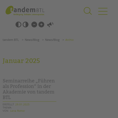
Zum
Navigation
Inhalt
überspringen
springen
Navigation
Barrierefrei-
überspringen
Einstellungen
überspringen
ANGEBOTE
tandem BTL
News/Blog
News/Blog
Archiv
KITA & FRÜHE HILFEN
SCHULE & GANZTAG
Januar 2025
Grundschulen
Oberschulen
Förderzentren
Seminarreihe „Führen
Kollegs
als Profession“ in der
Akademie von tandem
EFöB
BTL
Schulbezogene Sozialarbeit
Tagesgruppen
ERSTELLT
29.01.2025
THEMA
VON
Lena Rotter
HILFEN ZUR ERZIEHUNG
Suchen