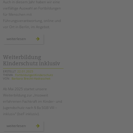
Auch in diesem Jahr haben wir eine
vielfältige Auswahl an Fortbildungen
EINGLIEDERUNGSHILFE
für Menschen mit
Führungsverantwortung, online und
BETREUTES WOHNEN
vor Ort in Berlin, im Angebot.
TANDEM BTL AKADEMIE
seminarreihe
weiterlesen
„führen
als
Zertfikatskurse
profession“
in
Seminarkalender
der
Weiterbildung
akademie
Seminarräume
Kinderschutz inklusiv
von
tandem
btl
ERSTELLT
22.01.2025
STADTTEILARBEIT
THEMA
FortbildungenKinderschutz
VON
Barbara Brecht-Hadraschek
PROFIL | LEITBILD
Ab Mai 2025 startet unsere
Weiterbildung zur „Insoweit
Bereiche im Überblick
erfahrenen Fachkraft im Kinder- und
Kinder- und Jugendschutz
Jugendschutz nach § 8a SGB VIII –
Unsere Videos
inklusiv“ (
IseF
inklusiv).
Gesellschafter VdK
weiterbildung
weiterlesen
schoolcoach BTL
kinderschutz
inklusiv