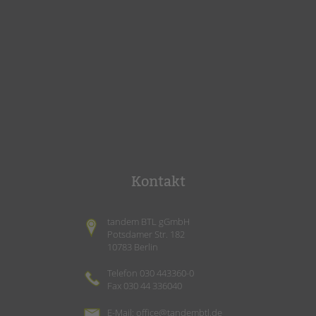
Kontakt
tandem BTL gGmbH
Potsdamer Str. 182
10783 Berlin
Telefon 030 443360-0
Fax 030 44 336040
E-Mail:
office@tandembtl.de