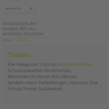
kreative
weiterlesen
ideen:
osterbilder
für
die
fenster
Information der
zu
tandem BTL zur
hause
aktuellen Situation
ERSTELLT
16.03.2020
THEMA
Corona
VON
Margarete Caspari
Themen
Information der tandem BTL zur
aktuellen Situation aufgrund des
Alle Kategorien
Corona
Ambulante Hilfen
Coronavirus
Schulsozialarbeit
Kinderschutz
information
weiterlesen
Menschen im Harzer Kiez
Messen
der
tandem
tandem intern
Fortbildungen
Inklusion
Kita
btl
zur
Schule
Presse
Sozialarbeit
aktuellen
situation