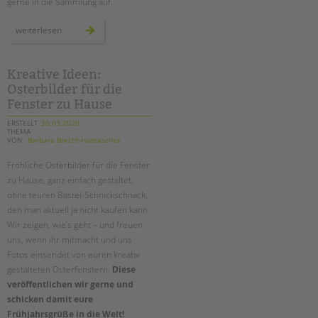
gerne in die Sammlung auf.
informationen
weiterlesen
zu
corona
für
menschen
mit
Kreative Ideen:
behinderung
Osterbilder für die
–
linksammlung
Fenster zu Hause
ERSTELLT
30.03.2020
THEMA
VON
Barbara Brecht-Hadraschek
Fröhliche Osterbilder für die Fenster
zu Hause, ganz einfach gestaltet,
ohne teuren Bastel-Schnickschnack,
den man aktuell ja nicht kaufen kann.
Wir zeigen, wie’s geht – und freuen
uns, wenn ihr mitmacht und uns
Fotos einsendet von euren kreativ
gestalteten Osterfenstern.
Diese
veröffentlichen wir gerne und
schicken damit eure
Frühjahrsgrüße in die Welt!