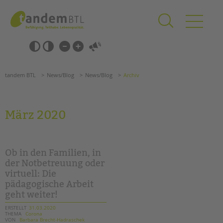
Zum
Navigation
Inhalt
überspringen
springen
Navigation
Barrierefrei-
überspringen
Einstellungen
überspringen
ANGEBOTE
tandem BTL
News/Blog
News/Blog
Archiv
KITA & FRÜHE HILFEN
SCHULE & GANZTAG
März 2020
Grundschulen
Oberschulen
Förderzentren
Ob in den Familien, in
Kollegs
der Notbetreuung oder
virtuell: Die
EFöB
pädagogische Arbeit
Schulbezogene Sozialarbeit
geht weiter!
Tagesgruppen
ERSTELLT
31.03.2020
THEMA
Corona
HILFEN ZUR ERZIEHUNG
VON
Barbara Brecht-Hadraschek