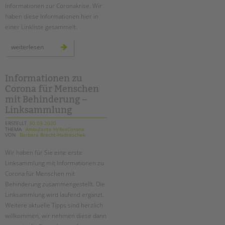
Informationen zur Coronakrise. Wir
haben diese Informationen hier in
einer Linkliste gesammelt.
mehrsprachige
weiterlesen
informationen
zur
coronakrise
-
linktipps
Informationen zu
Corona für Menschen
mit Behinderung –
Linksammlung
ERSTELLT
30.03.2020
THEMA
Ambulante HilfenCorona
VON
Barbara Brecht-Hadraschek
Wir haben für Sie eine erste
Linksammlung mit Informationen zu
Corona für Menschen mit
Behinderung zusammengestellt. Die
Linksammlung wird laufend ergänzt.
Weitere aktuelle Tipps sind herzlich
willkommen, wir nehmen diese dann