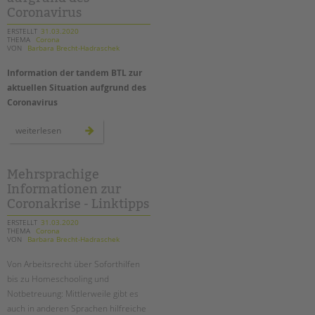
arbeit
tandem international
geht
Coronavirus
weiter!
KARRIERE
ERSTELLT
31.03.2020
THEMA
Corona
VON
Barbara Brecht-Hadraschek
Stellenangebote
tandem als Arbeitgeberin
Information der tandem BTL zur
aktuellen Situation aufgrund des
NEWS/BLOG
Coronavirus
unkuerzbar
information
weiterlesen
Briefe an Kai
der
tandem
btl
zur
aktuellen
PRESSE
Mehrsprachige
situation
Informationen zur
aufgrund
des
Coronakrise - Linktipps
Magazin
coronavirus
KONTAKT
ERSTELLT
31.03.2020
THEMA
Corona
Impressum
VON
Barbara Brecht-Hadraschek
Datenschutz
Von Arbeitsrecht über Soforthilfen
Hinweisgebersystem
bis zu Homeschooling und
Intranet
Notbetreuung: Mittlerweile gibt es
auch in anderen Sprachen hilfreiche