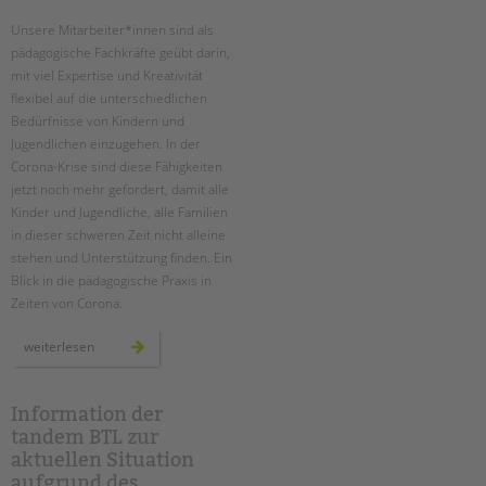
Unsere Mitarbeiter*innen sind als
EINGLIEDERUNGSHILFE
Suchen
pädagogische Fachkräfte geübt darin,
mit viel Expertise und Kreativität
BETREUTES WOHNEN
flexibel auf die unterschiedlichen
Bedürfnisse von Kindern und
TANDEM BTL AKADEMIE
Jugendlichen einzugehen. In der
Corona-Krise sind diese Fähigkeiten
Zertfikatskurse
jetzt noch mehr gefordert, damit alle
Seminarkalender
Kinder und Jugendliche, alle Familien
Seminarräume
in dieser schweren Zeit nicht alleine
stehen und Unterstützung finden. Ein
STADTTEILARBEIT
Blick in die pädagogische Praxis in
Zeiten von Corona.
PROFIL | LEITBILD
ob
weiterlesen
Bereiche im Überblick
in
den
Kinder- und Jugendschutz
familien,
in
Unsere Videos
der
Information der
notbetreuung
tandem BTL zur
Gesellschafter VdK
oder
virtuell:
aktuellen Situation
schoolcoach BTL
die
pädagogische
aufgrund des