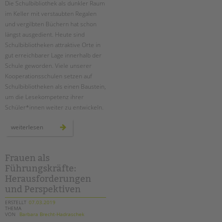
Die Schulbibliothek als dunkler Raum
Suchen
im Keller mit verstaubten Regalen
EINGLIEDERUNGSHILFE
und vergilbten Büchern hat schon
längst ausgedient. Heute sind
BETREUTES WOHNEN
Schulbibliotheken attraktive Orte in
gut erreichbarer Lage innerhalb der
TANDEM BTL AKADEMIE
Schule geworden. Viele unserer
Kooperationsschulen setzen auf
Zertfikatskurse
Schulbibliotheken als einen Baustein,
Seminarkalender
um die Lesekompetenz ihrer
Seminarräume
Schüler*innen weiter zu entwickeln.
STADTTEILARBEIT
schulbibliotheken
weiterlesen
–
ein
wichtiger
PROFIL | LEITBILD
baustein
zur
Frauen als
Bereiche im Überblick
förderung
Führungskräfte:
von
lesekompetenz
Kinder- und Jugendschutz
Herausforderungen
Unsere Videos
und Perspektiven
Gesellschafter VdK
ERSTELLT
07.03.2019
THEMA
schoolcoach BTL
VON
Barbara Brecht-Hadraschek