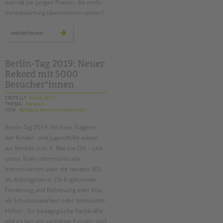
was rät sie jungen Frauen, die mehr
Verantwortung übernehmen wollen?
frauen
weiterlesen
als
führungskräfte:
herausforderungen
und
perspektiven
Berlin-Tag 2019: Neuer
Rekord mit 5000
Besucher*innen
ERSTELLT
04.03.2019
THEMA
Messen
VON
Barbara Brecht-Hadraschek
Berlin-Tag 2019: Als freie Trägerin
der Kinder- und Jugendhilfe waren
wir bereits zum 4. Mai vor Ort – und
unser Team informierte alle
Interessierten über die tandem BTL
als Arbeitgeberin: Ob Ergänzende
Förderung und Betreuung oder Kita,
ob Schulsozialarbeit oder Ambulante
Hilfen – für pädagogische Fachkräfte
gibt es bei uns vielfältige Einsatz- und