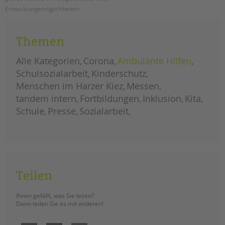
Entwicklungsmöglichkeiten.
berlin-
weiterlesen
tag
Themen
2019:
neuer
rekord
mit
Alle Kategorien
Corona
Ambulante Hilfen
5000
besucher*innen
Schulsozialarbeit
Kinderschutz
Menschen im Harzer Kiez
Messen
tandem intern
Fortbildungen
Inklusion
Kita
Schule
Presse
Sozialarbeit
Teilen
Ihnen gefällt, was Sie lesen?
Dann teilen Sie es mit anderen!