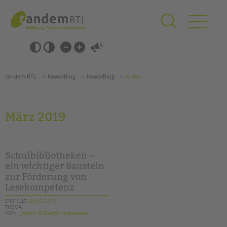
Zum
Navigation
Inhalt
überspringen
springen
Navigation
Barrierefrei-
überspringen
Einstellungen
überspringen
ANGEBOTE
tandem BTL
News/Blog
News/Blog
Archiv
KITA & FRÜHE HILFEN
SCHULE & GANZTAG
März 2019
Grundschulen
Oberschulen
Förderzentren
Schulbibliotheken –
Kollegs
ein wichtiger Baustein
zur Förderung von
EFöB
Lesekompetenz
Schulbezogene Sozialarbeit
Tagesgruppen
ERSTELLT
20.03.2019
THEMA
VON
_Admin B.Brecht-Hadraschek
HILFEN ZUR ERZIEHUNG