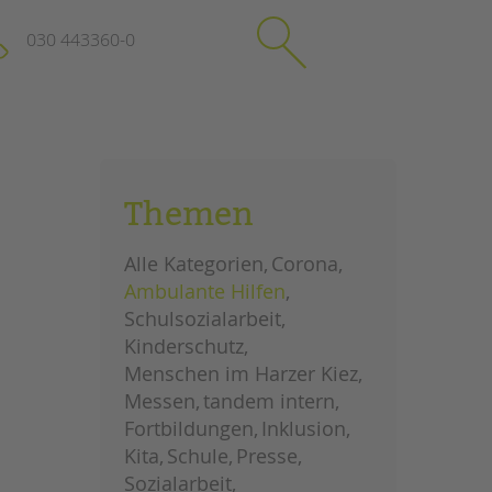
030 443360-0
schließen
KONTAKT
Themen
Suchen
e
Impressum
Alle Kategorien
Corona
itgeberin
Datenschutz
Ambulante Hilfen
Hinweisgebersystem
Schulsozialarbeit
Intranet
Kinderschutz
Menschen im Harzer Kiez
Messen
tandem intern
Fortbildungen
Inklusion
Kita
Schule
Presse
Sozialarbeit