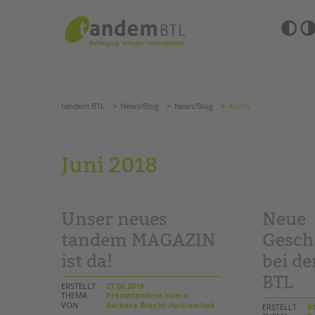
Zum
Navigation
Inhalt
überspringen
springen
Barrierefre
Einstellun
tandem BTL
News/Blog
News/Blog
Archiv
übersprin
Navigation
überspringen
SUCHE
tandem BTL
News/Blog
News/Blog
Archiv
ANGEBOTE
Juni 2018
KITA & FRÜHE HILFEN
HILFEN ZUR ERZIE
SCHULE & GANZTAG
EINGLIEDERUNGSHI
Unser neues
Neue
Grundschulen
BETREUTES WOHNE
Oberschulen
tandem MAGAZIN
Gesch
Förderzentren
ist da!
bei d
TANDEM BTL AKADE
Kollegs
BTL
EFöB
Zertfikatskurse
ERSTELLT
27.06.2018
Schulbezogene Sozialarbeit
THEMA
Pressetandem intern
Seminarkalender
VON
Barbara Brecht-Hadraschek
ERSTELLT
01
Tagesgruppen
Seminarräume