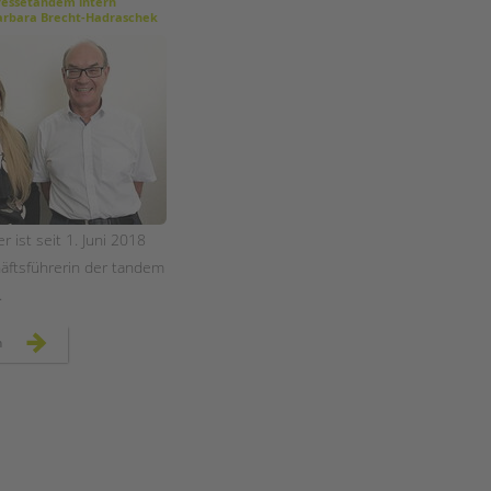
Magazin
essetandem intern
rbara Brecht-Hadraschek
r ist seit 1. Juni 2018
ftsführerin der tandem
.
neue
n
geschäftsführerin
bei
der
tandem
btl