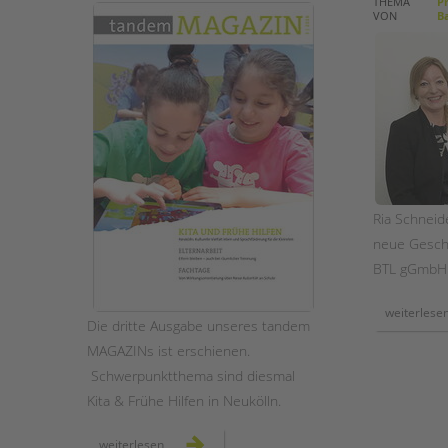
THEMA
Pr
VON
Ba
STADTTEILARBEIT
Ria Schneide
neue Geschä
BTL gGmbH
weiterlese
Die dritte Ausgabe unseres tandem
MAGAZINs ist erschienen.
Schwerpunktthema sind diesmal
Kita & Frühe Hilfen in Neukölln.
unser
weiterlesen