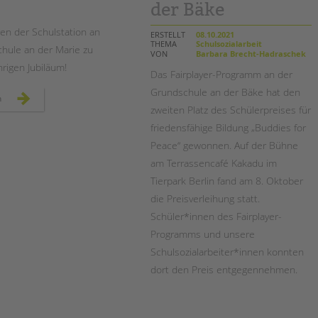
Magazin
der Bäke
ren der Schulstation an
ERSTELLT
08.10.2021
THEMA
Schulsozialarbeit
hule an der Marie zu
VON
Barbara Brecht-Hadraschek
hrigen Jubiläum!
Das Fairplayer-Programm an der
Grundschule an der Bäke hat den
20
n
jahre
zweiten Platz des Schülerpreises für
schulstation
an
friedensfähige Bildung „Buddies for
der
grundschule
Peace“ gewonnen. Auf der Bühne
an
der
am Terrassencafé Kakadu im
marie
Tierpark Berlin fand am 8. Oktober
die Preisverleihung statt.
Schüler*innen des Fairplayer-
Programms und unsere
Schulsozialarbeiter*innen konnten
dort den Preis entgegennehmen.