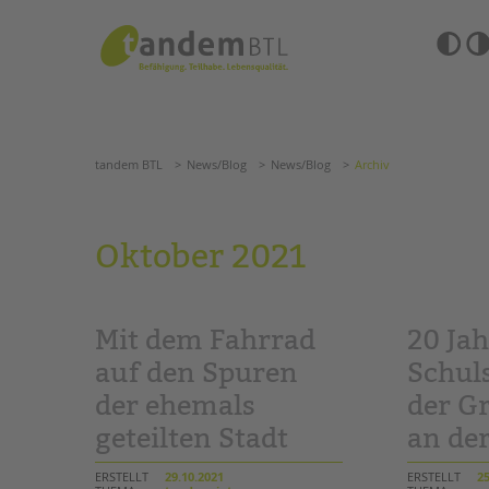
Zum
Navigation
Inhalt
überspringen
springen
Barrierefre
Einstellun
tandem BTL
News/Blog
News/Blog
Archiv
übersprin
Navigation
überspringen
SUCHE
tandem BTL
News/Blog
News/Blog
Archiv
ANGEBOTE
Oktober 2021
KITA & FRÜHE HILFEN
HILFEN ZUR ERZIE
SCHULE & GANZTAG
EINGLIEDERUNGSHI
Mit dem Fahrrad
20 Jah
Grundschulen
BETREUTES WOHNE
Oberschulen
auf den Spuren
Schul
Förderzentren
der ehemals
der G
TANDEM BTL AKADE
Kollegs
geteilten Stadt
an de
EFöB
Zertfikatskurse
Schulbezogene Sozialarbeit
Seminarkalender
ERSTELLT
29.10.2021
ERSTELLT
25
Tagesgruppen
Seminarräume