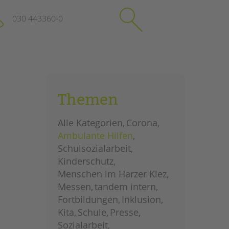
030 443360-0
schließen
KONTAKT
Themen
Suchen
e
Impressum
Alle Kategorien
Corona
itgeberin
Datenschutz
Ambulante Hilfen
Hinweisgebersystem
Schulsozialarbeit
Intranet
Kinderschutz
Menschen im Harzer Kiez
Messen
tandem intern
Fortbildungen
Inklusion
Kita
Schule
Presse
Sozialarbeit