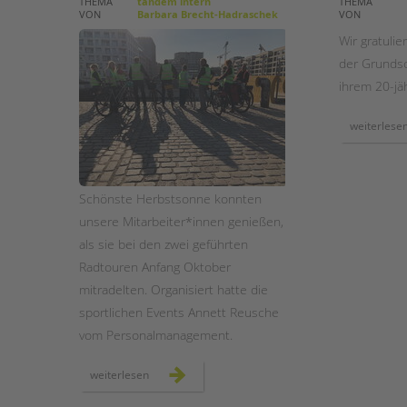
THEMA
tandem intern
THEMA
VON
Barbara Brecht-Hadraschek
VON
STADTTEILARBEIT
Wir gratulie
der Grundsc
ihrem 20-jä
weiterlese
Schönste Herbstsonne konnten
unsere Mitarbeiter*innen genießen,
als sie bei den zwei geführten
Radtouren Anfang Oktober
mitradelten. Organisiert hatte die
sportlichen Events Annett Reusche
vom Personalmanagement.
mit
weiterlesen
dem
fahrrad
auf