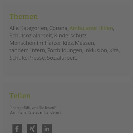
aufgenommen. (Recherche: Maryna
Gostik)
Themen
homeschooling?
weiterlesen
linktipps
Alle Kategorien
Corona
Ambulante Hilfen
für
eltern
Schulsozialarbeit
Kinderschutz
Menschen im Harzer Kiez
Messen
tandem intern
Fortbildungen
Inklusion
Kita
Schule
Presse
Sozialarbeit
Teilen
Ihnen gefällt, was Sie lesen?
Dann teilen Sie es mit anderen!
Facebook
Xing
LinkedIn