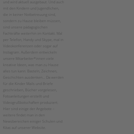
Suchen
und wird aktuell ausgebaut. Und auch
mit den Kindern und Jugendlichen,
EINGLIEDERUNGSHILFE
die in keiner Notbetreuung sind,
sondern zu Hause bleiben müssen,
BETREUTES WOHNEN
sind unsere pädagogischen
Fachkräfte weiterhin im Kontakt. Mal
TANDEM BTL AKADEMIE
per Telefon, Handy und Skype, mal in
Videokonferenzen oder sogar auf
Zertfikatskurse
Instagram. Außerdem entwickeln
Seminarkalender
unsere Mitarbeiter*innen viele
Seminarräume
kreative Ideen, was man zu Hause
alles tun kann: Basteln, Zeichnen,
STADTTEILARBEIT
Geschichten ausdenken... Da werden
für die Kinder Mails und Briefe
PROFIL | LEITBILD
geschrieben, Bücher vorgelesen,
Fotoanleitungen erstellt und
Bereiche im Überblick
Videogrußbotschaften produziert.
Kinder- und Jugendschutz
Hier sind einige der Angebote –
Unsere Videos
weitere findet man in den
Gesellschafter VdK
Newsbereichen einiger Schulen und
schoolcoach BTL
Kitas auf unserer Website.