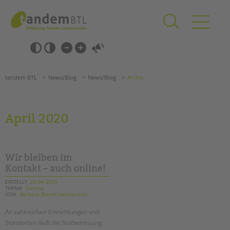
Zum
Navigation
Inhalt
überspringen
springen
Navigation
Barrierefrei-
überspringen
Einstellungen
überspringen
ANGEBOTE
tandem BTL
News/Blog
News/Blog
Archiv
KITA & FRÜHE HILFEN
SCHULE & GANZTAG
April 2020
Grundschulen
Oberschulen
Förderzentren
Wir bleiben im
Kollegs
Kontakt – auch online!
EFöB
ERSTELLT
28.04.2020
THEMA
Corona
Schulbezogene Sozialarbeit
VON
Barbara Brecht-Hadraschek
Tagesgruppen
An zahlreichen Einrichtungen und
HILFEN ZUR ERZIEHUNG
Standorten läuft die Notbetreuung