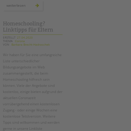
tandem international
wir
weiterlesen
bleiben
KARRIERE
im
kontakt
–
Stellenangebote
auch
Homeschooling?
online!
tandem als Arbeitgeberin
Linktipps für Eltern
ERSTELLT
27.04.2020
NEWS/BLOG
THEMA
Corona
VON
Barbara Brecht-Hadraschek
unkuerzbar
Wir haben für Sie eine umfangreiche
Briefe an Kai
Liste unterschiedlicher
Bildungsangebote im Web
PRESSE
zusammengestellt, die beim
Homeschooling hilfreich sein
Magazin
können. Viele der Angebote sind
KONTAKT
kostenlos, einige bieten aufgrund der
aktuellen Coronazeit
Impressum
vorrübergehend einen kostenlosen
Datenschutz
Zugang - oder einige Wochen eine
Hinweisgebersystem
kostenlose Tetstversion. Weitere
Intranet
Tipps sind willkommen und werden
gerne in unsere Linkliste