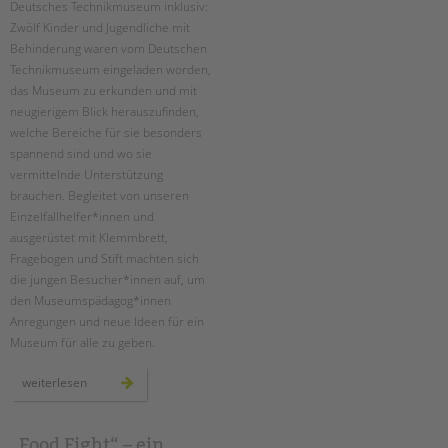
Deutsches Technikmuseum inklusiv:
Suchen
Zwölf Kinder und Jugendliche mit
EINGLIEDERUNGSHILFE
Behinderung waren vom Deutschen
Technikmuseum eingeladen worden,
BETREUTES WOHNEN
das Museum zu erkunden und mit
neugierigem Blick herauszufinden,
TANDEM BTL AKADEMIE
welche Bereiche für sie besonders
spannend sind und wo sie
Zertfikatskurse
vermittelnde Unterstützung
Seminarkalender
brauchen. Begleitet von unseren
Seminarräume
Einzelfallhelfer*innen und
ausgerüstet mit Klemmbrett,
STADTTEILARBEIT
Fragebogen und Stift machten sich
die jungen Besucher*innen auf, um
PROFIL | LEITBILD
den Museumspädagog*innen
Anregungen und neue Ideen für ein
Bereiche im Überblick
Museum für alle zu geben.
Kinder- und Jugendschutz
Unsere Videos
ambulante
weiterlesen
hilfen:
Gesellschafter VdK
deutsches
technikmuseum
schoolcoach BTL
inklusiv
„Food Fight“ – ein