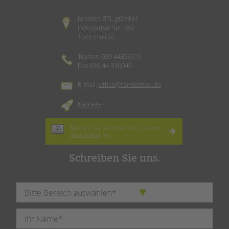
tandem BTL gGmbH
Potsdamer Str. 182
10783 Berlin
Telefon 030 443360-0
Fax 030 44 336040
E-Mail:
office@tandembtl.de
Karriere
Melden Sie sich hier für unseren
Newsletter
an.
Schreiben Sie uns.