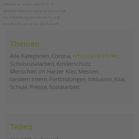
arbeitet er schon seit 2011. In
diesem Interview blickt er zurück auf
die Entstehung des Bereichs und
beschreibt, wo er für die Zukunft
neue Aufgaben und
Herausforderungen sieht und wie
Themen
sich der Bereich weiterentwickeln
wird.
Alle Kategorien
Corona
Ambulante Hilfen
herausforderungen
weiterlesen
Schulsozialarbeit
Kinderschutz
und
chancen
Menschen im Harzer Kiez
Messen
für
die
tandem intern
Fortbildungen
Inklusion
Kita
schulsozialarbeit
Schule
Presse
Sozialarbeit
Teilen