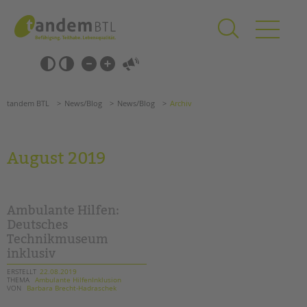
Zum
Navigation
Inhalt
überspringen
springen
Navigation
Barrierefrei-
überspringen
Einstellungen
überspringen
ANGEBOTE
tandem BTL
News/Blog
News/Blog
Archiv
KITA & FRÜHE HILFEN
SCHULE & GANZTAG
August 2019
Grundschulen
Oberschulen
Förderzentren
Ambulante Hilfen:
Kollegs
Deutsches
Technikmuseum
EFöB
inklusiv
Schulbezogene Sozialarbeit
Tagesgruppen
ERSTELLT
22.08.2019
THEMA
Ambulante HilfenInklusion
VON
Barbara Brecht-Hadraschek
HILFEN ZUR ERZIEHUNG