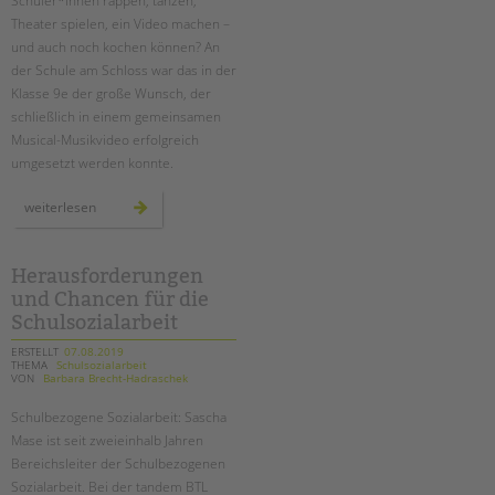
Schüler*innen rappen, tanzen,
Theater spielen, ein Video machen –
und auch noch kochen können? An
der Schule am Schloss war das in der
Klasse 9e der große Wunsch, der
schließlich in einem gemeinsamen
Musical-Musikvideo erfolgreich
umgesetzt werden konnte.
„food
weiterlesen
fight“
–
ein
musikvideo
der
Herausforderungen
klasse
und Chancen für die
9e
an
Schulsozialarbeit
der
schule
am
ERSTELLT
07.08.2019
schloss
THEMA
Schulsozialarbeit
VON
Barbara Brecht-Hadraschek
Schulbezogene Sozialarbeit: Sascha
Mase ist seit zweieinhalb Jahren
Bereichsleiter der Schulbezogenen
Sozialarbeit. Bei der tandem BTL