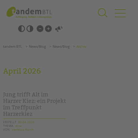
Zum
Navigation
Inhalt
überspringen
springen
Navigation
Barrierefrei-
überspringen
Einstellungen
überspringen
ANGEBOTE
tandem BTL
News/Blog
News/Blog
Archiv
KITA & FRÜHE HILFEN
SCHULE & GANZTAG
April 2026
Grundschulen
Oberschulen
Förderzentren
Jung trifft Alt im
Kollegs
Harzer Kiez: ein Projekt
im Treffpunkt
EFöB
Harzerkiez
Schulbezogene Sozialarbeit
Tagesgruppen
ERSTELLT
30.04.2026
THEMA
Kita
VON
Vanessa Karch
Suchen
HILFEN ZUR ERZIEHUNG