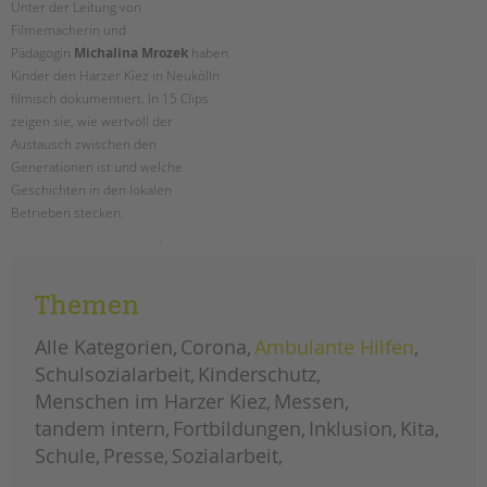
Unter der Leitung von
Filmemacherin und
EINGLIEDERUNGSHILFE
Pädagogin
Michalina Mrozek
haben
Kinder den Harzer Kiez in Neukölln
BETREUTES WOHNEN
filmisch dokumentiert. In 15 Clips
zeigen sie, wie wertvoll der
TANDEM BTL AKADEMIE
Austausch zwischen den
Generationen ist und welche
Zertfikatskurse
Geschichten in den lokalen
Seminarkalender
Betrieben stecken.
Seminarräume
jung
weiterlesen
trifft
STADTTEILARBEIT
alt
im
Themen
harzer
kiez:
PROFIL | LEITBILD
ein
Alle Kategorien
Corona
Ambulante Hilfen
projekt
Bereiche im Überblick
im
Schulsozialarbeit
Kinderschutz
treffpunkt
Kinder- und Jugendschutz
harzerkiez
Menschen im Harzer Kiez
Messen
Unsere Videos
tandem intern
Fortbildungen
Inklusion
Kita
Gesellschafter VdK
Schule
Presse
Sozialarbeit
schoolcoach BTL