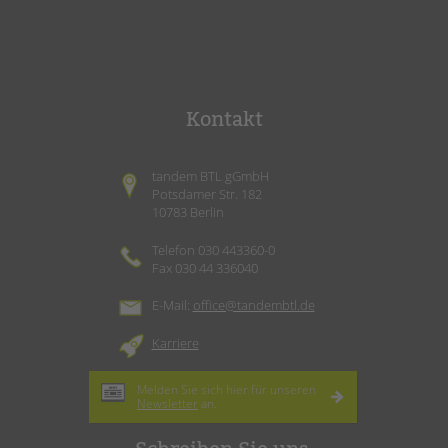
Kontakt
tandem BTL gGmbH
Potsdamer Str. 182
10783 Berlin
Telefon 030 443360-0
Fax 030 44 336040
E-Mail:
office@tandembtl.de
Karriere
Melden Sie sich hier für unseren
Newsletter
an.