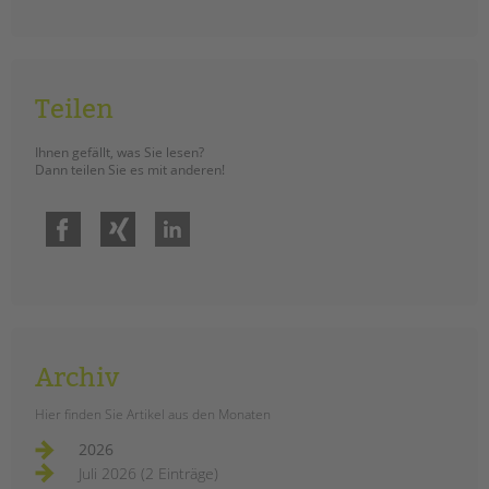
tandem international
KARRIERE
Stellenangebote
Teilen
tandem als Arbeitgeberin
NEWS/BLOG
Ihnen gefällt, was Sie lesen?
Dann teilen Sie es mit anderen!
unkuerzbar
Briefe an Kai
Facebook
Xing
LinkedIn
PRESSE
Magazin
KONTAKT
Impressum
Archiv
Datenschutz
Hier finden Sie Artikel aus den Monaten
Hinweisgebersystem
2026
Intranet
Juli 2026 (2 Einträge)