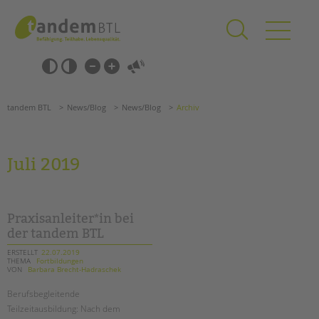
Zum
Navigation
Inhalt
überspringen
springen
Navigation
Barrierefrei-
überspringen
Einstellungen
überspringen
ANGEBOTE
tandem BTL
News/Blog
News/Blog
Archiv
KITA & FRÜHE HILFEN
SCHULE & GANZTAG
Juli 2019
Grundschulen
Oberschulen
Förderzentren
Praxisanleiter*in bei
Kollegs
der tandem BTL
EFöB
ERSTELLT
22.07.2019
THEMA
Fortbildungen
Schulbezogene Sozialarbeit
VON
Barbara Brecht-Hadraschek
Tagesgruppen
Berufsbegleitende
HILFEN ZUR ERZIEHUNG
Teilzeitausbildung: Nach dem