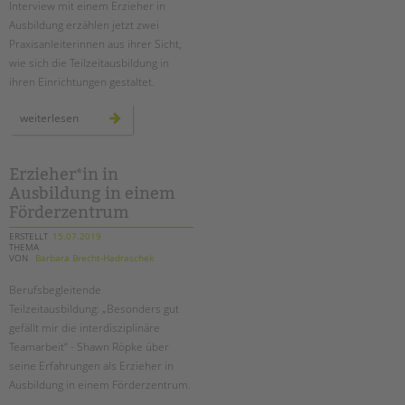
Interview mit einem Erzieher in
Suchen
Ausbildung erzählen jetzt zwei
EINGLIEDERUNGSHILFE
Praxisanleiterinnen aus ihrer Sicht,
wie sich die Teilzeitausbildung in
BETREUTES WOHNEN
ihren Einrichtungen gestaltet.
TANDEM BTL AKADEMIE
praxisanleiter*in
weiterlesen
bei
der
Zertfikatskurse
tandem
btl
Seminarkalender
Erzieher*in in
Seminarräume
Ausbildung in einem
Förderzentrum
STADTTEILARBEIT
ERSTELLT
15.07.2019
THEMA
VON
Barbara Brecht-Hadraschek
PROFIL | LEITBILD
Berufsbegleitende
Bereiche im Überblick
Teilzeitausbildung: „Besonders gut
Kinder- und Jugendschutz
gefällt mir die interdisziplinäre
Unsere Videos
Teamarbeit“ - Shawn Röpke über
Gesellschafter VdK
seine Erfahrungen als Erzieher in
Ausbildung in einem Förderzentrum.
schoolcoach BTL