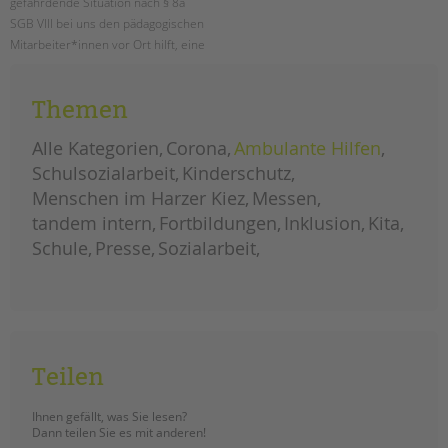
gefährdende Situation nach § 8a
SGB VIII bei uns den pädagogischen
Mitarbeiter*innen vor Ort hilft, eine
Situation angemessen
einzuschätzen.
Themen
die
weiterlesen
verfahrensampel
Alle Kategorien
Corona
Ambulante Hilfen
im
kinderschutz
Schulsozialarbeit
Kinderschutz
Menschen im Harzer Kiez
Messen
tandem intern
Fortbildungen
Inklusion
Kita
Schule
Presse
Sozialarbeit
Teilen
Ihnen gefällt, was Sie lesen?
Dann teilen Sie es mit anderen!