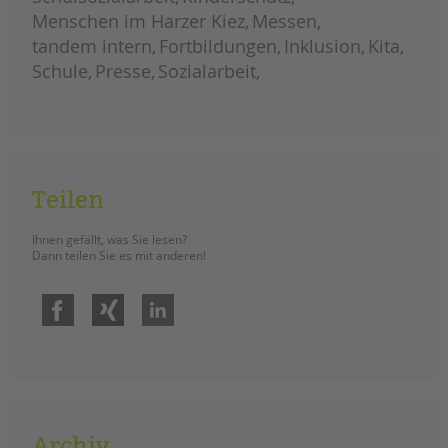
konstruktiver Widerstand.
Menschen im Harzer Kiez
Messen
tandem intern
Fortbildungen
Inklusion
Kita
mit
weiterlesen
unterschriftensammlung
Schule
Presse
Sozialarbeit
und
garten-
ag
für
mehr
grün
auf
dem
schulhof
Teilen
Ihnen gefällt, was Sie lesen?
Dann teilen Sie es mit anderen!
Facebook
Xing
LinkedIn
Archiv