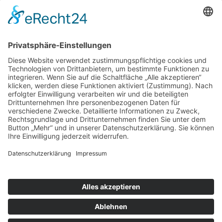
nach oben
|
|
|
Intranet
Impressum
Datenschutz
Sitemap
X
Ihnen gefällt, was Sie lesen?