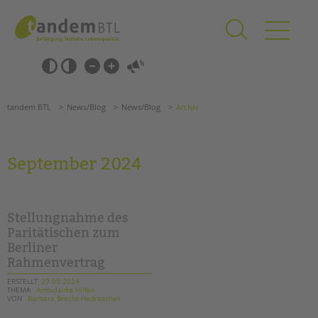
Zum
Navigation
Inhalt
überspringen
springen
Navigation
Barrierefrei-
überspringen
Einstellungen
überspringen
ANGEBOTE
tandem BTL
News/Blog
News/Blog
Archiv
KITA & FRÜHE HILFEN
SCHULE & GANZTAG
September 2024
Grundschulen
Oberschulen
Förderzentren
Stellungnahme des
Kollegs
Paritätischen zum
Berliner
EFöB
Rahmenvertrag
Schulbezogene Sozialarbeit
Tagesgruppen
ERSTELLT
23.09.2024
THEMA
Ambulante Hilfen
VON
Barbara Brecht-Hadraschek
HILFEN ZUR ERZIEHUNG