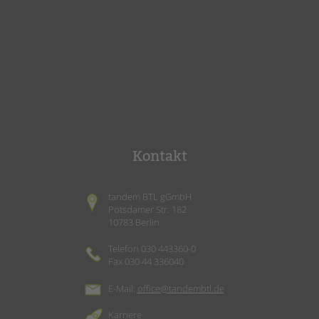
Kontakt
tandem BTL gGmbH
Potsdamer Str. 182
10783 Berlin
Telefon 030 443360-0
Fax 030 44 336040
E-Mail:
office@tandembtl.de
Karriere