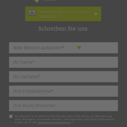
Melden Sie sich hier für unseren
Newsletter
an.
Schreiben Sie uns.
Pflichtfeld
Sie erklären sich damit einverstanden, dass Ihre Daten zur Bearbeitung
Ihres Anliegens verwendet werden. Informationen und Widerrufshinweise
finden Sie in der
Datenschutzinformation
.
*