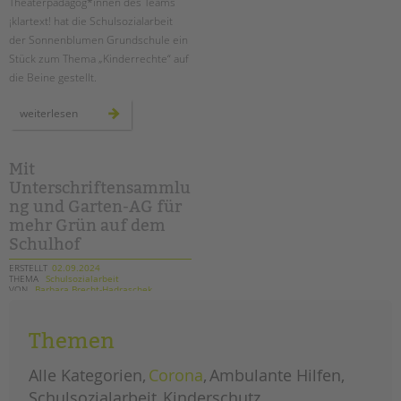
Theaterpädagog*innen des Teams
¡klartext! hat die Schulsozialarbeit
der Sonnenblumen Grundschule ein
Stück zum Thema „Kinderrechte“ auf
die Beine gestellt.
ein
weiterlesen
theaterprojekt
zum
thema
kinderschutz
an
Mit
der
Unterschriftensammlu
sonnenblumen-
grundschule
ng und Garten-AG für
mehr Grün auf dem
Schulhof
ERSTELLT
02.09.2024
THEMA
Schulsozialarbeit
VON
Barbara Brecht-Hadraschek
Als im Frühsommer ein ganzes Areal
Themen
auf dem Schulgelände der
Karlsgartenschule vom
Alle Kategorien
Corona
Ambulante Hilfen
Grünflächenamt abgeholzt wurde,
Schulsozialarbeit
Kinderschutz
regte sich in der Schulgemeinschaft