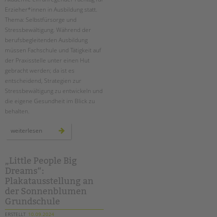
tandem international
Erzieher*innen in Ausbildung
statt.
KARRIERE
Thema: Selbstfürsorge und
Stressbewältigung. Während der
Stellenangebote
berufsbegleitenden Ausbildung
tandem als Arbeitgeberin
müssen Fachschule und Tätigkeit auf
der Praxisstelle unter einen Hut
NEWS/BLOG
gebracht werden; da ist es
entscheidend, Strategien zur
unkuerzbar
Stressbewältigung zu entwickeln und
Briefe an Kai
die eigene Gesundheit im Blick zu
behalten.
PRESSE
fachtag
weiterlesen
für
Magazin
erzieher*innen
in
KONTAKT
ausbildung
„Little People Big
Impressum
Dreams“:
Datenschutz
Plakatausstellung an
Hinweisgebersystem
der Sonnenblumen
Grundschule
Intranet
ERSTELLT
10.09.2024