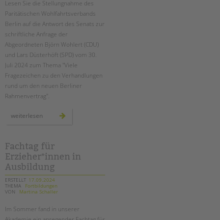
Lesen Sie die Stellungnahme des
Suchen
Paritätischen Wohlfahrtsverbands
EINGLIEDERUNGSHILFE
Berlin auf die Antwort des Senats zur
schriftliche Anfrage der
BETREUTES WOHNEN
Abgeordneten Björn Wohlert (CDU)
und Lars Düsterhöft (SPD) vom 30.
TANDEM BTL AKADEMIE
Juli 2024 zum Thema "Viele
Fragezeichen zu den Verhandlungen
Zertfikatskurse
rund um den neuen Berliner
Seminarkalender
Rahmenvertrag".
Seminarräume
stellungnahme
weiterlesen
des
STADTTEILARBEIT
paritätischen
zum
berliner
rahmenvertrag
Fachtag für
PROFIL | LEITBILD
Erzieher*innen in
Bereiche im Überblick
Ausbildung
Kinder- und Jugendschutz
ERSTELLT
17.09.2024
Unsere Videos
THEMA
Fortbildungen
VON
Martina Schaller
Gesellschafter VdK
Im Sommer fand in unserer
schoolcoach BTL
Akademie ein anregender Fachtag für