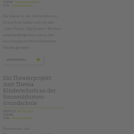
THEMA
Schulsozialarbeit
VON
Vanessa Karch
Die Klasse 3c der Sonnenblumen-
Grunschule haben sich mit den
„Little People, Big Dreams"-Büchern
auseinandergesetzt und zu den
verschiedenen Persönlichkeiten
Plakate gestaltet.
„little
weiterlesen
people
big
dreams“:
plakatausstellung
an
Ein Theaterprojekt
der
zum Thema
sonnenblumen
grundschule
Kinderschutz an der
Sonnenblumen-
Grundschule
ERSTELLT
06.09.2024
THEMA
VON
Vanessa Karch
Gemeinsam mit