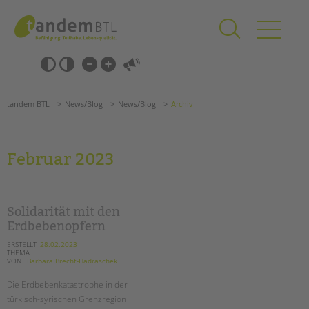
Zum
Navigation
Inhalt
überspringen
springen
Navigation
Barrierefrei-
überspringen
Einstellungen
überspringen
ANGEBOTE
tandem BTL
News/Blog
News/Blog
Archiv
KITA & FRÜHE HILFEN
SCHULE & GANZTAG
Februar 2023
Grundschulen
Oberschulen
Förderzentren
Solidarität mit den
Kollegs
Erdbebenopfern
EFöB
ERSTELLT
28.02.2023
THEMA
Schulbezogene Sozialarbeit
VON
Barbara Brecht-Hadraschek
Tagesgruppen
Die Erdbebenkatastrophe in der
HILFEN ZUR ERZIEHUNG
türkisch-syrischen Grenzregion