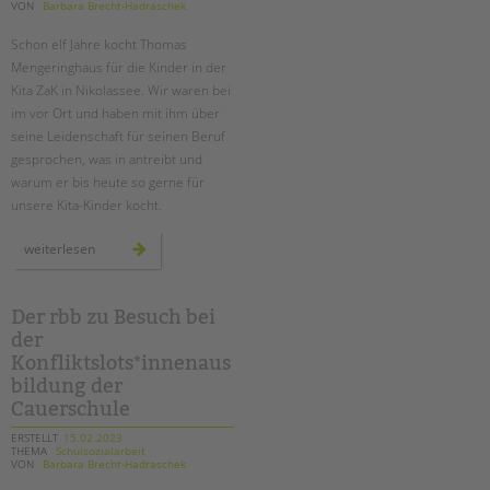
tandem international
VON
Barbara Brecht-Hadraschek
KARRIERE
Schon elf Jahre kocht Thomas
Mengeringhaus für die Kinder in der
Stellenangebote
Kita ZaK in Nikolassee. Wir waren bei
tandem als Arbeitgeberin
im vor Ort und haben mit ihm über
seine Leidenschaft für seinen Beruf
NEWS/BLOG
gesprochen, was in antreibt und
warum er bis heute so gerne für
unkuerzbar
unsere Kita-Kinder kocht.
Briefe an Kai
ein
weiterlesen
koch
PRESSE
für
alle
fälle:
thomas
Der rbb zu Besuch bei
Magazin
mengeringhaus
KONTAKT
der
in
der
Konfliktslots*innenaus
kita
Impressum
zak
bildung der
Datenschutz
Cauerschule
Hinweisgebersystem
ERSTELLT
15.02.2023
THEMA
Schulsozialarbeit
Intranet
VON
Barbara Brecht-Hadraschek