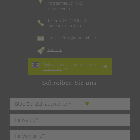
Potsdamer Str. 182
10783 Berlin
Telefon 030 443360-0
Fax 030 44 336040
E-Mail:
office@tandembtl.de
Karriere
Melden Sie sich hier für unseren
Newsletter
an.
Schreiben Sie uns.