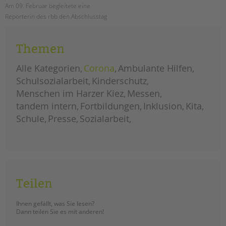
Am 09. Februar begleitete eine
Reporterin des rbb den Abschlusstag
der Kontliktlots*innenausbildung an
der Ludwig-Cauer-Schule. Der Link
Themen
zur Mediathek ist im Beitrag.
Alle Kategorien
Corona
Ambulante Hilfen
der
weiterlesen
rbb
Schulsozialarbeit
Kinderschutz
zu
besuch
Menschen im Harzer Kiez
Messen
bei
der
tandem intern
konfliktslots*innenausbildung
Fortbildungen
Inklusion
Kita
der
cauerschule
Schule
Presse
Sozialarbeit
Teilen
Ihnen gefällt, was Sie lesen?
Dann teilen Sie es mit anderen!