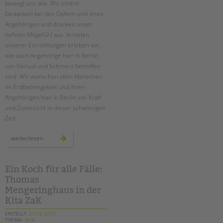
Suchen
bewegt uns alle. Wir sind in
Gedanken bei den Opfern und ihren
EINGLIEDERUNGSHILFE
Angehörigen und drücken unser
tiefstes Mitgefühl aus. In vielen
BETREUTES WOHNEN
unserer Einrichtungen erleben wir,
wie auch Angehörige hier in Berlin
TANDEM BTL AKADEMIE
von Verlust und Schmerz betroffen
sind. Wir wünschen allen Menschen
Zertfikatskurse
im Erdbebengebiet und ihren
Seminarkalender
Angehörigen hier in Berlin viel Kraft
Seminarräume
und Zuversicht in dieser schwierigen
Zeit.
STADTTEILARBEIT
solidarität
weiterlesen
mit
PROFIL | LEITBILD
den
erdbebenopfern
Bereiche im Überblick
Ein Koch für alle Fälle:
Kinder- und Jugendschutz
Thomas
Unsere Videos
Mengeringhaus in der
Kita ZaK
Gesellschafter VdK
schoolcoach BTL
ERSTELLT
27.02.2023
THEMA
Kita