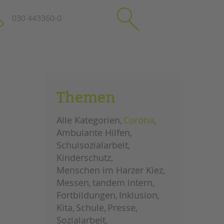
030 443360-0
schließen
KONTAKT
Themen
Suchen
e
Impressum
Alle Kategorien
Corona
itgeberin
Datenschutz
Ambulante Hilfen
Hinweisgebersystem
Schulsozialarbeit
Intranet
Kinderschutz
Menschen im Harzer Kiez
Messen
tandem intern
Fortbildungen
Inklusion
Kita
Schule
Presse
Sozialarbeit