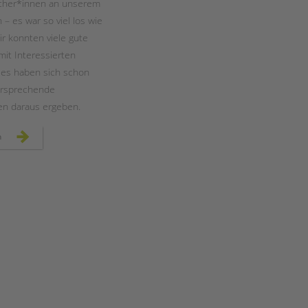
cher*innen an unserem
– es war so viel los wie
ir konnten viele gute
it Interessierten
 es haben sich schon
versprechende
n daraus ergeben.
mehr
n
als
4.500
besucher*innen
beim
berlin-
tag