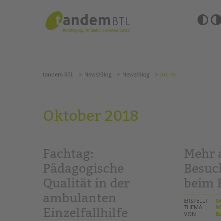
Zum
Navigation
Inhalt
überspringen
springen
Barrierefre
Einstellun
tandem BTL
News/Blog
News/Blog
Archiv
übersprin
Navigation
überspringen
SUCHE
tandem BTL
News/Blog
News/Blog
Archiv
ANGEBOTE
Oktober 2018
KITA & FRÜHE HILFEN
HILFEN ZUR ERZIE
SCHULE & GANZTAG
EINGLIEDERUNGSHI
Fachtag:
Mehr 
Grundschulen
BETREUTES WOHNE
Oberschulen
Pädagogische
Besuc
Förderzentren
Qualität in der
beim 
TANDEM BTL AKADE
Kollegs
ambulanten
EFöB
Zertfikatskurse
ERSTELLT
04
Schulbezogene Sozialarbeit
THEMA
M
Seminarkalender
Einzelfallhilfe
VON
Ba
Tagesgruppen
Seminarräume