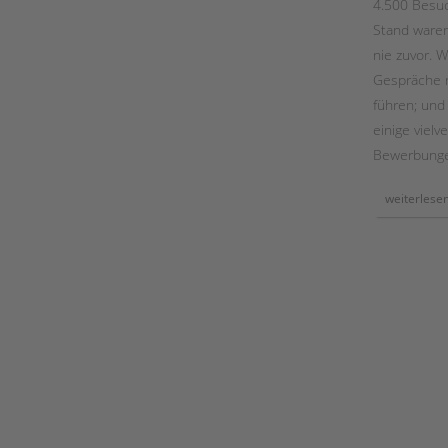
4.500 Besu
in
der
Stand waren 
ambulanten
einzelfallhilfe
nie zuvor. W
Gespräche m
führen; und
einige viel
Bewerbunge
weiterlese