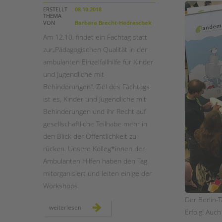
ERSTELLT
08.10.2018
THEMA
STADTTEILARBEIT
VON
Barbara Brecht-Hadraschek
Am 12.10. findet ein Fachtag statt
zur„Pädagogischen Qualität in der
ambulanten Einzelfallhilfe für Kinder
und Jugendliche mit
Behinderungen“. Ziel des Fachtags
ist es, Kinder und Jugendliche mit
Behinderungen und ihr Recht auf
gesellschaftliche Teilhabe mehr in
den Blick der Öffentlichkeit zu
rücken. Unsere Kolleg*innen der
Ambulanten Hilfen haben den Tag
mitorganisiert und leiten einige der
Workshops.
Der Berlin-T
fachtag:
weiterlesen
Erfolg! Auch
pädagogische
qualität