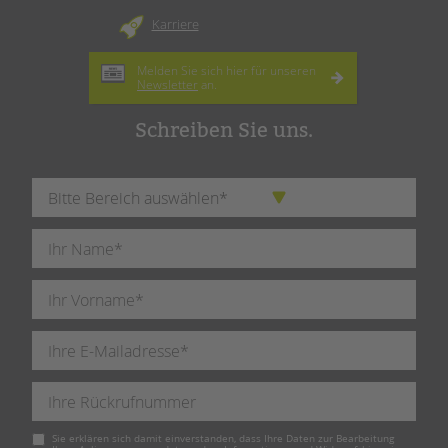
Karriere
Melden Sie sich hier für unseren
Newsletter
an.
Schreiben Sie uns.
Pflichtfeld
Sie erklären sich damit einverstanden, dass Ihre Daten zur Bearbeitung