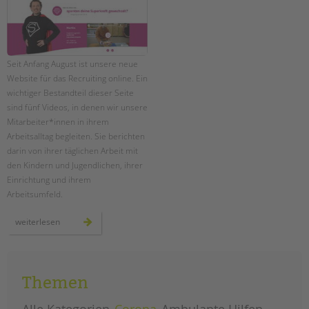
EINGLIEDERUNGSHILFE
BETREUTES WOHNEN
Seit Anfang August ist unsere neue
Website für das Recruiting online. Ein
TANDEM BTL AKADEMIE
wichtiger Bestandteil dieser Seite
sind fünf Videos, in denen wir unsere
Zertfikatskurse
Mitarbeiter*innen in ihrem
Seminarkalender
Arbeitsalltag begleiten. Sie berichten
Seminarräume
darin von ihrer täglichen Arbeit mit
den Kindern und Jugendlichen, ihrer
STADTTEILARBEIT
Einrichtung und ihrem
Arbeitsumfeld.
PROFIL | LEITBILD
starke,
weiterlesen
Bereiche im Überblick
neue
tandem-
Kinder- und Jugendschutz
website
für
Unsere Videos
bewerber*innen
Gesellschafter VdK
Themen
schoolcoach BTL