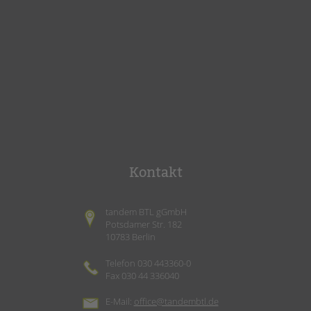
Kontakt
tandem BTL gGmbH
Potsdamer Str. 182
10783 Berlin
Telefon 030 443360-0
Fax 030 44 336040
E-Mail:
office@tandembtl.de