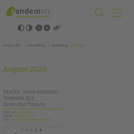
Zum
Navigation
Inhalt
überspringen
springen
Navigation
Barrierefrei-
überspringen
Einstellungen
überspringen
ANGEBOTE
tandem BTL
News/Blog
News/Blog
Archiv
KITA & FRÜHE HILFEN
SCHULE & GANZTAG
August 2020
Grundschulen
Oberschulen
Förderzentren
Starke, neue tandem-
Kollegs
Website für
Bewerber*innen
EFöB
Schulbezogene Sozialarbeit
ERSTELLT
05.08.2020
THEMA
tandem intern
Tagesgruppen
VON
Barbara Brecht-Hadraschek
HILFEN ZUR ERZIEHUNG
Suchen