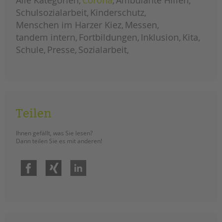
Alle Kategorien
Corona
Ambulante Hilfen
tandem international
Schulsozialarbeit
Kinderschutz
KARRIERE
Menschen im Harzer Kiez
Messen
Stellenangebote
tandem intern
Fortbildungen
Inklusion
Kita
tandem als Arbeitgeberin
Schule
Presse
Sozialarbeit
NEWS/BLOG
unkuerzbar
Briefe an Kai
Teilen
PRESSE
Ihnen gefällt, was Sie lesen?
Dann teilen Sie es mit anderen!
Magazin
KONTAKT
Facebook
Xing
LinkedIn
Impressum
Datenschutz
Hinweisgebersystem
Intranet