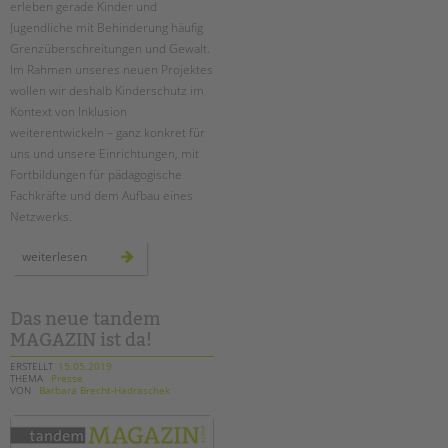
erleben gerade Kinder und
Suchen
Jugendliche mit Behinderung häufig
EINGLIEDERUNGSHILFE
Grenzüberschreitungen und Gewalt.
Im Rahmen unseres neuen Projektes
BETREUTES WOHNEN
wollen wir deshalb Kinderschutz im
Kontext von Inklusion
TANDEM BTL AKADEMIE
weiterentwickeln – ganz konkret für
uns und unsere Einrichtungen, mit
Zertfikatskurse
Fortbildungen für pädagogische
Seminarkalender
Fachkräfte und dem Aufbau eines
Seminarräume
Netzwerks.
STADTTEILARBEIT
neues
weiterlesen
projekt:
„inklusiver
kinderschutz“
PROFIL | LEITBILD
Das neue tandem
Bereiche im Überblick
MAGAZIN ist da!
Kinder- und Jugendschutz
ERSTELLT
15.05.2019
Unsere Videos
THEMA
Presse
VON
Barbara Brecht-Hadraschek
Gesellschafter VdK
schoolcoach BTL