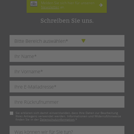
Melden Sie sich hier für unseren
Newsletter
an.
Schreiben Sie uns.
Pflichtfeld
Sie erklären sich damit einverstanden, dass Ihre Daten zur Bearbeitung
Ihres Anliegens verwendet werden. Informationen und Widerrufshinweise
finden Sie in der
Datenschutzinformation
.
*