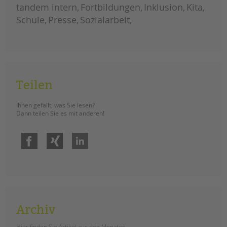
tandem intern
Fortbildungen
Inklusion
Kita
Schule
Presse
Sozialarbeit
Teilen
Ihnen gefällt, was Sie lesen?
Dann teilen Sie es mit anderen!
Facebook
Xing
LinkedIn
Archiv
Hier finden Sie Artikel aus den Monaten