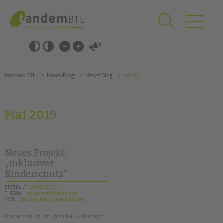
Zum
Navigation
Inhalt
überspringen
springen
Navigation
Barrierefrei-
überspringen
Einstellungen
überspringen
ANGEBOTE
tandem BTL
News/Blog
News/Blog
Archiv
KITA & FRÜHE HILFEN
SCHULE & GANZTAG
Mai 2019
Grundschulen
Oberschulen
Förderzentren
Neues Projekt:
Kollegs
„Inklusiver
Kinderschutz“
EFöB
Schulbezogene Sozialarbeit
ERSTELLT
24.05.2019
THEMA
InklusionKinderschutz
Tagesgruppen
VON
Barbara Brecht-Hadraschek
HILFEN ZUR ERZIEHUNG
Kinderschutz ist unteilbar – dennoch