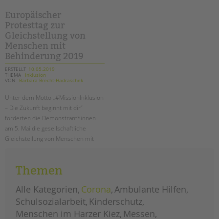
magazin
ist
da!
Europäischer
Protesttag zur
Gleichstellung von
Menschen mit
Behinderung 2019
ERSTELLT
10.05.2019
THEMA
Inklusion
VON
Barbara Brecht-Hadraschek
Unter dem Motto „#MissionInklusion
– Die Zukunft beginnt mit dir“
forderten die Demonstrant*innen
am 5. Mai die gesellschaftliche
Gleichstellung von Menschen mit
Behinderung.
Themen
europäischer
weiterlesen
protesttag
zur
gleichstellung
Alle Kategorien
Corona
Ambulante Hilfen
von
menschen
Schulsozialarbeit
Kinderschutz
mit
behinderung
Menschen im Harzer Kiez
Messen
2019