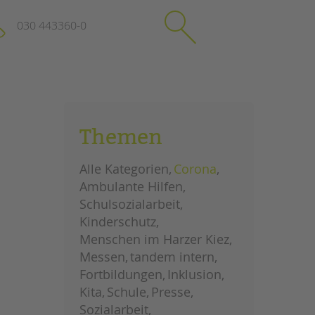
030 443360-0
schließen
KONTAKT
Themen
Suchen
e
Impressum
Alle Kategorien
Corona
itgeberin
Datenschutz
Ambulante Hilfen
Hinweisgebersystem
Schulsozialarbeit
Intranet
Kinderschutz
Menschen im Harzer Kiez
Messen
tandem intern
Fortbildungen
Inklusion
Kita
Schule
Presse
Sozialarbeit