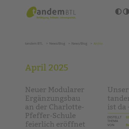
Zum
Navigation
Inhalt
überspringen
springen
Barrierefre
Einstellun
tandem BTL
News/Blog
News/Blog
Archiv
übersprin
Navigation
überspringen
SUCHE
tandem BTL
News/Blog
News/Blog
Archiv
ANGEBOTE
April 2025
KITA & FRÜHE HILFEN
HILFEN ZUR ERZIE
SCHULE & GANZTAG
EINGLIEDERUNGSHI
Neuer Modularer
Unser
Grundschulen
BETREUTES WOHNE
Oberschulen
Ergänzungsbau
tand
Förderzentren
an der Charlotte-
ist da 
TANDEM BTL AKADE
Kollegs
Pfeffer-Schule
EFöB
Zertfikatskurse
ERSTELLT
03
Schulbezogene Sozialarbeit
THEMA
Seminarkalender
feierlich eröffnet
VON
Ba
Tagesgruppen
Seminarräume