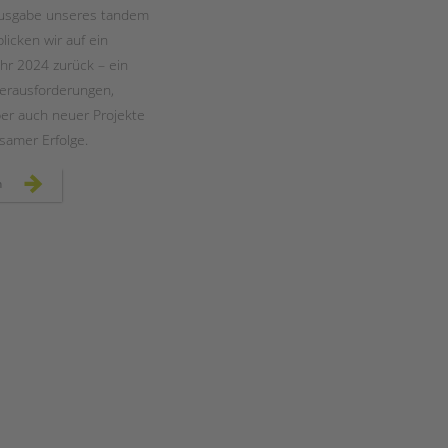
Magazin
Ausgabe unseres tandem
icken wir auf ein
hr 2024 zurück – ein
 Herausforderungen,
ber auch neuer Projekte
amer Erfolge.
unser
n
neues
tandem
magazin
ist
da
–
jetzt
lesen!