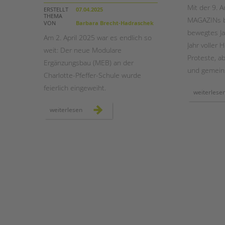
Mit der 9. 
ERSTELLT
07.04.2025
THEMA
MAGAZINs bl
STADTTEILARBEIT
VON
Barbara Brecht-Hadraschek
bewegtes Ja
Am 2. April 2025 war es endlich so
Jahr voller
weit: Der neue Modulare
Proteste, a
Ergänzungsbau (MEB) an der
und gemeins
Charlotte-Pfeffer-Schule wurde
feierlich eingeweiht.
weiterlese
neuer
weiterlesen
modularer
ergänzungsbau
an
der
charlotte-
pfeffer-
schule
feierlich
eröffnet