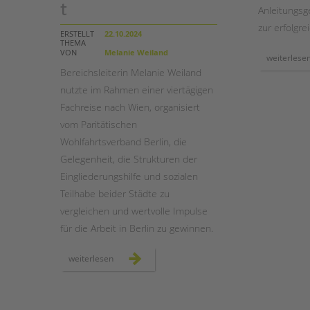
t
Anleitungsg
zur erfolgre
STADTTEILARBEIT
ERSTELLT
22.10.2024
THEMA
VON
Melanie Weiland
weiterlese
Bereichsleiterin Melanie Weiland
nutzte im Rahmen einer viertägigen
Fachreise nach Wien, organisiert
vom Paritätischen
Wohlfahrtsverband Berlin, die
Gelegenheit, die Strukturen der
Eingliederungshilfe und sozialen
Teilhabe beider Städte zu
vergleichen und wertvolle Impulse
für die Arbeit in Berlin zu gewinnen.
fachlicher
weiterlesen
austausch
zwischen
wien
und
berlin
–