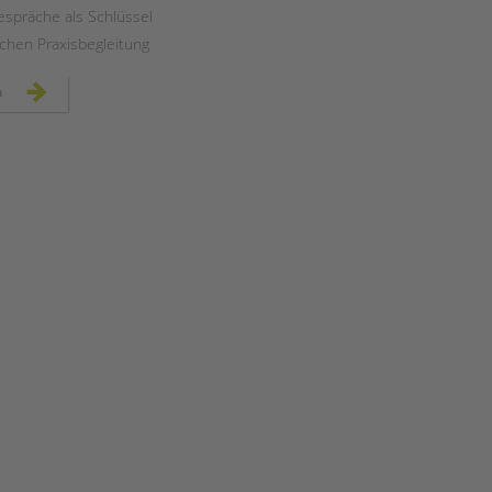
Magazin
espräche als Schlüssel
ichen Praxisbegleitung
fachtag
n
für
praxismentor*innen