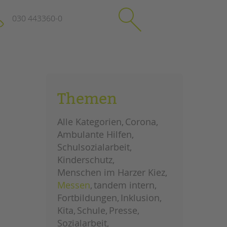
030 443360-0
schließen
KONTAKT
Themen
Suchen
e
Impressum
Alle Kategorien
Corona
itgeberin
Datenschutz
Ambulante Hilfen
Hinweisgebersystem
Schulsozialarbeit
Intranet
Kinderschutz
Menschen im Harzer Kiez
Messen
tandem intern
Fortbildungen
Inklusion
Kita
Schule
Presse
Sozialarbeit