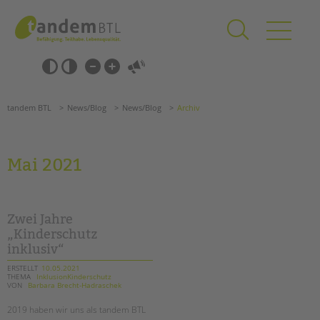
Zum
Navigation
Inhalt
überspringen
springen
Navigation
Barrierefrei-
überspringen
Einstellungen
überspringen
ANGEBOTE
tandem BTL
News/Blog
News/Blog
Archiv
KITA & FRÜHE HILFEN
SCHULE & GANZTAG
Mai 2021
Grundschulen
Oberschulen
Förderzentren
Zwei Jahre
Kollegs
„Kinderschutz
inklusiv“
EFöB
Schulbezogene Sozialarbeit
ERSTELLT
10.05.2021
THEMA
InklusionKinderschutz
Tagesgruppen
VON
Barbara Brecht-Hadraschek
HILFEN ZUR ERZIEHUNG
Suchen
2019 haben wir uns als tandem BTL