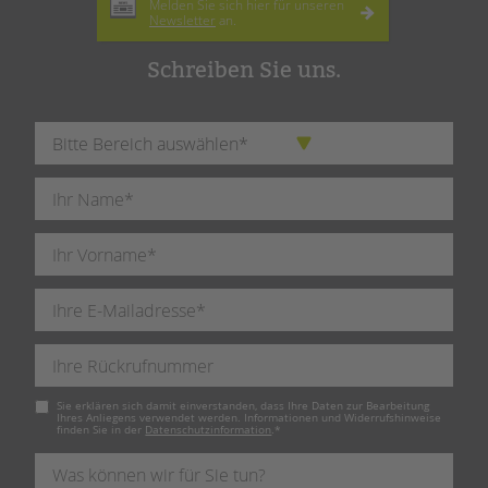
Melden Sie sich hier für unseren
Newsletter
an.
Schreiben Sie uns.
Pflichtfeld
Sie erklären sich damit einverstanden, dass Ihre Daten zur Bearbeitung
Ihres Anliegens verwendet werden. Informationen und Widerrufshinweise
finden Sie in der
Datenschutzinformation
.
*