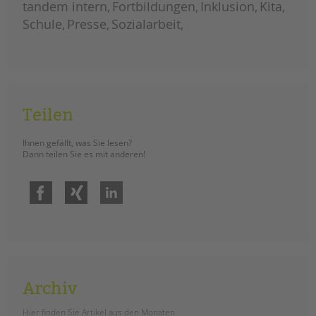
tandem international
tandem intern
Fortbildungen
Inklusion
Kita
Schule
Presse
Sozialarbeit
KARRIERE
Stellenangebote
tandem als Arbeitgeberin
NEWS/BLOG
Teilen
unkuerzbar
Briefe an Kai
Ihnen gefällt, was Sie lesen?
Dann teilen Sie es mit anderen!
PRESSE
Facebook
Xing
LinkedIn
Magazin
KONTAKT
Impressum
Datenschutz
Hinweisgebersystem
Archiv
Intranet
Hier finden Sie Artikel aus den Monaten