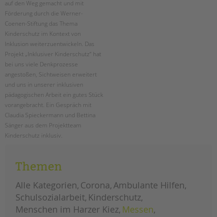
auf den Weg gemacht und mit
Förderung durch die Werner-
EINGLIEDERUNGSHILFE
Coenen-Stiftung das Thema
Kinderschutz im Kontext von
BETREUTES WOHNEN
Inklusion weiterzuentwickeln. Das
Projekt „Inklusiver Kinderschutz“ hat
TANDEM BTL AKADEMIE
bei uns viele Denkprozesse
angestoßen, Sichtweisen erweitert
Zertfikatskurse
und uns in unserer inklusiven
Seminarkalender
pädagogischen Arbeit ein gutes Stück
Seminarräume
vorangebracht. Ein Gespräch mit
Claudia Spieckermann und Bettina
STADTTEILARBEIT
Sänger aus dem Projektteam
Kinderschutz inklusiv.
PROFIL | LEITBILD
zwei
weiterlesen
Bereiche im Überblick
jahre
Themen
„kinderschutz
Kinder- und Jugendschutz
inklusiv“
Unsere Videos
Alle Kategorien
Corona
Ambulante Hilfen
Gesellschafter VdK
Schulsozialarbeit
Kinderschutz
schoolcoach BTL
Menschen im Harzer Kiez
Messen