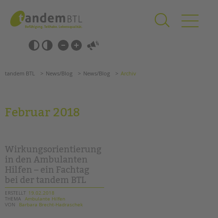
Zum
Navigation
Inhalt
überspringen
springen
Navigation
Barrierefrei-
überspringen
Einstellungen
überspringen
ANGEBOTE
tandem BTL
News/Blog
News/Blog
Archiv
KITA & FRÜHE HILFEN
SCHULE & GANZTAG
Februar 2018
Grundschulen
Oberschulen
Förderzentren
Wirkungsorientierung
Kollegs
in den Ambulanten
Hilfen – ein Fachtag
EFöB
bei der tandem BTL
Schulbezogene Sozialarbeit
Tagesgruppen
ERSTELLT
19.02.2018
THEMA
Ambulante Hilfen
VON
Barbara Brecht-Hadraschek
HILFEN ZUR ERZIEHUNG
Suchen