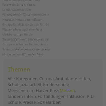
tandem international
Reichwein-Schule, einem
KARRIERE
sonderpädagogischen
Förderzentrum für Lernen mitten in
Stellenangebote
Neukölln. Neben einer offenen
tandem als Arbeitgeberin
Gruppe für Mädchen ab den 7. (-10.)
Klassen gibt es auch eine feste
NEWS/BLOG
Mädchengruppe für die
Siebtklässlerinnen. Betreut wird die
unkuerzbar
Gruppe von Kristina Becker, die als
Briefe an Kai
Schulsozialarbeiterin seit vier Jahren
für die tandem BTL an der Adolf-
PRESSE
Reichwein-Schule arbeitet.
Magazin
Themen
mädchenarbeit
weiterlesen
an
KONTAKT
der
adolf-
Alle Kategorien
Corona
Ambulante Hilfen
reichwein-
Impressum
schule
Schulsozialarbeit
Kinderschutz
Datenschutz
Menschen im Harzer Kiez
Messen
Hinweisgebersystem
tandem intern
Fortbildungen
Inklusion
Kita
Intranet
Schule
Presse
Sozialarbeit