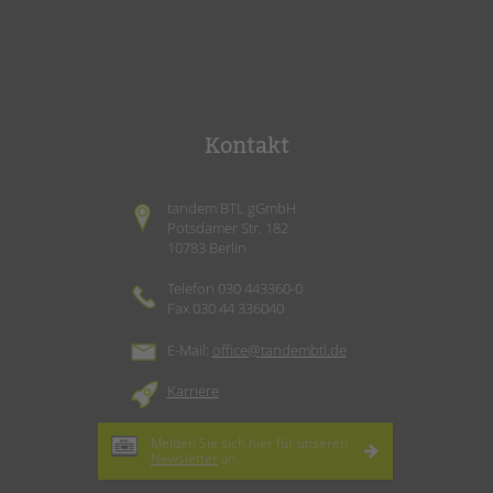
Kontakt
tandem BTL gGmbH
Potsdamer Str. 182
10783 Berlin
Telefon 030 443360-0
Fax 030 44 336040
E-Mail:
office@tandembtl.de
Karriere
Melden Sie sich hier für unseren
Newsletter
an.