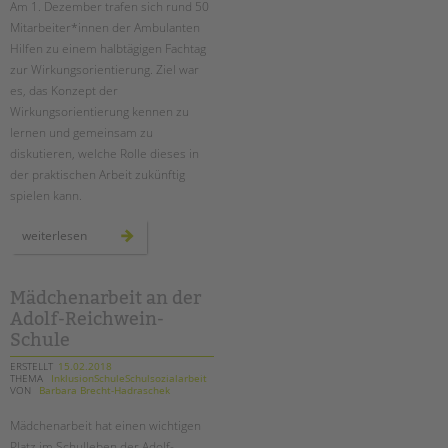
Am 1. Dezember trafen sich rund 50
Mitarbeiter*innen der Ambulanten
EINGLIEDERUNGSHILFE
Hilfen zu einem halbtägigen Fachtag
zur Wirkungsorientierung. Ziel war
BETREUTES WOHNEN
es, das Konzept der
Wirkungsorientierung kennen zu
TANDEM BTL AKADEMIE
lernen und gemeinsam zu
diskutieren, welche Rolle dieses in
Zertfikatskurse
der praktischen Arbeit zukünftig
Seminarkalender
spielen kann.
Seminarräume
wirkungsorientierung
weiterlesen
in
STADTTEILARBEIT
den
ambulanten
hilfen
–
Mädchenarbeit an der
PROFIL | LEITBILD
ein
Adolf-Reichwein-
fachtag
Bereiche im Überblick
bei
Schule
der
Kinder- und Jugendschutz
tandem
btl
ERSTELLT
15.02.2018
Unsere Videos
THEMA
InklusionSchuleSchulsozialarbeit
VON
Barbara Brecht-Hadraschek
Gesellschafter VdK
Mädchenarbeit hat einen wichtigen
schoolcoach BTL
Platz im Schulleben der Adolf-