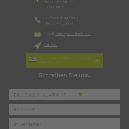
Potsdamer Str. 182
10783 Berlin
Telefon 030 443360-0
Fax 030 44 336040
E-Mail:
office@tandembtl.de
Karriere
Melden Sie sich hier für unseren
Newsletter
an.
Schreiben Sie uns.