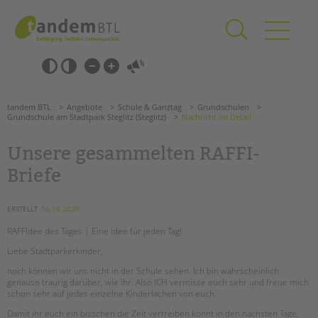
Zum
Navigation
Inhalt
überspringen
springen
Navigation
Barrierefrei-
überspringen
Einstellungen
überspringen
ANGEBOTE
tandem BTL
Angebote
Schule & Ganztag
Grundschulen
KITA & FRÜHE HILFEN
Grundschule am Stadtpark Steglitz (Steglitz)
Nachricht im Detail
Unsere gesammelten RAFFI-
SCHULE & GANZTAG
Briefe
Grundschulen
Oberschulen
ERSTELLT
16.10.2020
Förderzentren
Kollegs
RAFFIdee des Tages | Eine Idee für jeden Tag!
EFöB
Liebe Stadtparkerkinder,
Schulbezogene Sozialarbeit
noch können wir uns nicht in der Schule sehen. Ich bin wahrscheinlich
Tagesgruppen
Suchen
genauso traurig darüber, wie ihr. Also ICH vermisse euch sehr und freue mich
schon sehr auf jedes einzelne Kinderlachen von euch.
HILFEN ZUR ERZIEHUNG
Damit ihr euch ein bisschen die Zeit vertreiben könnt in den nächsten Tage,