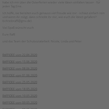
habe ich mir über die Osterferien wieder viele Ideen einfallen lassen - für
jeden Tag Eine.
EINGLIEDERUNGSHILFE
Ich hoffe, sie bereiten euch genauso viel Freude wie mir - schaut einfach rein
und wenn ihr mögt, dann schreibt ihr mir, wie euch die Ideen gefallen!?
BETREUTES WOHNEN
(schreibraffi@gmx.de)
Viel Spaß wünscht euch
TANDEM BTL AKADEMIE
Eure Raffi
Zertfikatskurse
und das Team der Schulsozialarbeit: Nicole, Linda und Peter
Seminarkalender
Seminarräume
RAFFIDEE vom 22.06.2020
STADTTEILARBEIT
RAFFIDEE vom 15.06.2020
RAFFIDEE vom 08.06.2020
PROFIL | LEITBILD
RAFFIDEE vom 01.06.2020
Bereiche im Überblick
RAFFIDEE vom 25.05.2020
Kinder- und Jugendschutz
RAFFIDEE vom 18.05.2020
Unsere Videos
RAFFIDEE vom 10.05.2020
Gesellschafter VdK
RAFFIDEE vom 09.05.2020
schoolcoach BTL