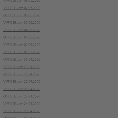
RAFFIDEE vom 08.05.2020
tandem international
RAFFIDEE vom 07.05.2020
KARRIERE
RAFFIDEE vom 06.05.2020
Stellenangebote
RAFFIDEE vom 05.05.2020
tandem als Arbeitgeberin
RAFFIDEE vom 04.05.2020
NEWS/BLOG
RAFFIDEE vom 03.05.2020
unkuerzbar
RAFFIDEE vom 02.05.2020
Briefe an Kai
RAFFIDEE vom 01.05.2020
RAFFIDEE vom 30.04.2020
PRESSE
RAFFIDEE vom 29.04.2020
RAFFIDEE vom 28.04.2020
Magazin
KONTAKT
RAFFIDEE vom 27.04.2020
RAFFIDEE vom 26.04.2020
Impressum
Datenschutz
RAFFIDEE vom 25.04.2020
Hinweisgebersystem
RAFFIDEE vom 24.04.2020
Intranet
RAFFIDEE vom 23.04.2020