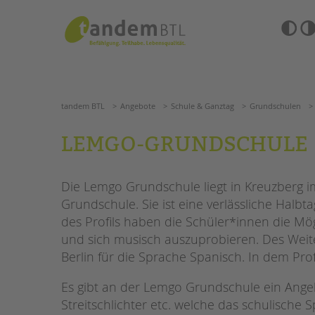
Zum
Navigation
Inhalt
überspringen
springen
Barrierefre
Einstellun
tandem BTL
Angebote
Schule & Ganztag
Grundschu
übersprin
Navigation
überspringen
SUCHE
tandem BTL
Angebote
Schule & Ganztag
Grundschulen
ANGEBOTE
LEMGO-GRUNDSCHULE
KITA & FRÜHE HILFEN
HILFEN ZUR ERZIE
Die Lemgo Grundschule liegt in Kreuzberg i
SCHULE & GANZTAG
EINGLIEDERUNGSHI
Grundschule. Sie ist eine verlässliche Halb
Grundschulen
des Profils haben die Schüler*innen die Mö
BETREUTES WOHNE
Oberschulen
und sich musisch auszuprobieren. Des Weit
Förderzentren
Berlin für die Sprache Spanisch. In dem Prof
TANDEM BTL AKADE
Kollegs
EFöB
Zertfikatskurse
Es gibt an der Lemgo Grundschule ein Angebo
Schulbezogene Sozialarbeit
Seminarkalender
Streitschlichter etc. welche das schulische 
Tagesgruppen
Seminarräume