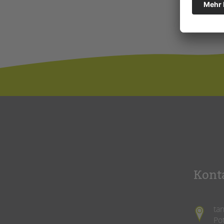
Kont
ta
Po