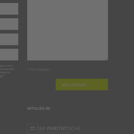
dass Ihre
 verwendet
* Pflichtfelder
inweise
on
.
*
abschicken
MITGLIED IM