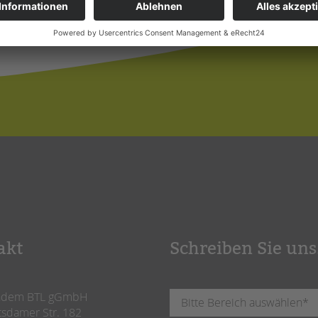
akt
Schreiben Sie uns
ndem BTL gGmbH
tsdamer Str. 182