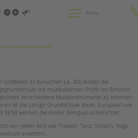
i-
gen
len
Lemgo-Grundschule (Kreuzberg)
gen
Lemgo-Grundschule (Kreuzberg)
PROFIL | LEITBILD
KARRIERE
HUNG
Bereiche im Überblick
Stellenangebot
Kinder- und Jugendschutz
tandem als Arbe
m Gräfekiez. Es besuchen ca. 300 Kinder die
Unsere Videos
LFE
tagsgrundschule mit musikalischem Profil. Im Rahmen
Gesellschafter VdK
NEWS/BLOG
glichkeit verschiedene Musikinstrumente zu erlernen
schoolcoach BTL
N
eren ist die Lemgo Grundschule staatl. Europaschule
tandem international
unkuerzbar
il SESB werden die Kinder bilingual unterrichtet.
MIE
Briefe an Kai
t von vielen AG’s wie Theater, Tanz, Schach, Yoga,
PRESSE
Spektrum erweitern.