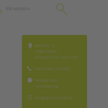
030 443360-0
schließen
KONTAKT
Böckhstr. 5
Suchen
10967 Berlin
e
Impressum
Neubau R.202 und R.203
itgeberin
Datenschutz
Hinweisgebersystem
030 50585716 (SBS)
Intranet
Termine nach
Vereinbarung
lemgogrundschule.de