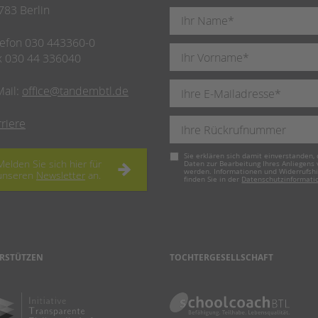
783 Berlin
lefon 030 443360-0
x 030 44 336040
Mail:
office@tandembtl.de
rriere
Pflichtfeld
Sie erklären sich damit einverstanden, 
Melden Sie sich hier für
Daten zur Bearbeitung Ihres Anliegens
werden. Informationen und Widerrufsh
unseren
Newsletter
an.
finden Sie in der
Datenschutzinformati
RSTÜTZEN
TOCHTERGESELLSCHAFT