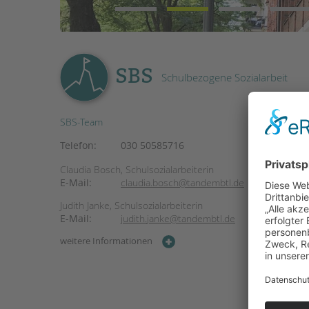
SBS
Schulbezogene Sozialarbeit
SBS-Team
Telefon:
030 50585716
Claudia Bosch,
Schulsozialarbeiterin
E-Mail:
claudia.bosch@tandembtl.de
Judith Janke, Schulsozialarbeiterin
E-Mail:
judith.janke@tandembtl.de
weitere Informationen