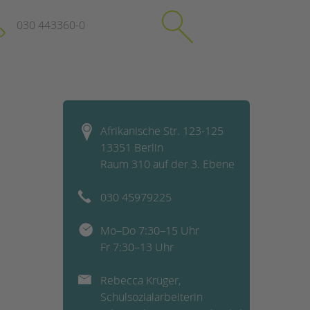
030 443360-0
schließen
KONTAKT
Afrikanische Str. 123-125
Suchen
13351 Berlin
e
Impressum
Raum 310 auf der 3. Ebene
itgeberin
Datenschutz
Hinweisgebersystem
030 45979225
Intranet
Mo–Do 7:30–15 Uhr
Fr 7:30–13 Uhr
Rebecca Krüger,
Schulsozialarbeiterin