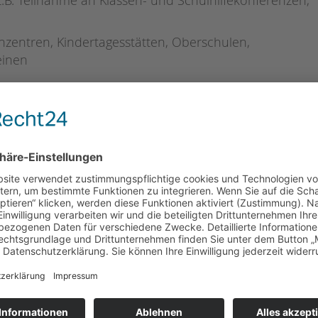
nzentren, Kindertagesstätten, Oberschulen,
einen
chulen wird aus Mitteln des Berliner
und Teilhabepaketes finanziert.
t an dieser Schule über Mittel des Bonusprogramms