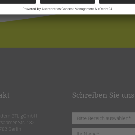
akt
Schreiben Sie uns
ndem BTL gGmbH
tsdamer Str. 182
783 Berlin