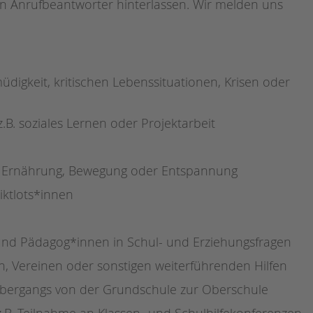
en Anrufbeantworter hinterlassen. Wir melden uns
Magazin
müdigkeit, kritischen Lebenssituationen, Krisen oder
.B. soziales Lernen oder Projektarbeit
e Ernährung, Bewegung oder Entspannung
iktlots*innen
 und Pädagog*innen in Schul- und Erziehungsfragen
en, Vereinen oder sonstigen weiterführenden Hilfen
Übergangs von der Grundschule zur Oberschule
.B. Teilnahme an Klassen- und Schulhilfekonferenzen,