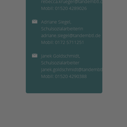
rebecca.krueger@tandembtl.de
Mobil: 01520 4289026
Adriane Siegel,
Schulsozialarbeiterin
adriane.siegel@tandembtl.de
Mobil: 0172 5711251
Janek Goldschmidt,
Schulsozialarbeiter
janek.goldschmidt@tandembtl.de
Mobil: 01520 4290388