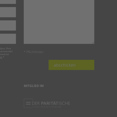
dass Ihre
 verwendet
* Pflichtfelder
inweise
on
.
*
abschicken
MITGLIED IM