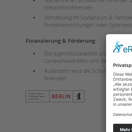
Gesamtkonferenzen
Vernetzung im Sozialraum B. Familie
Freizeiteinrichtungen oder Sportver
Finanzierung & Förderung
Die Jugendsozialarbeit an Berliner S
Landeshaushaltes und des Bildungs- 
Außerdem wird die Schulsozialarbei
finanziert.