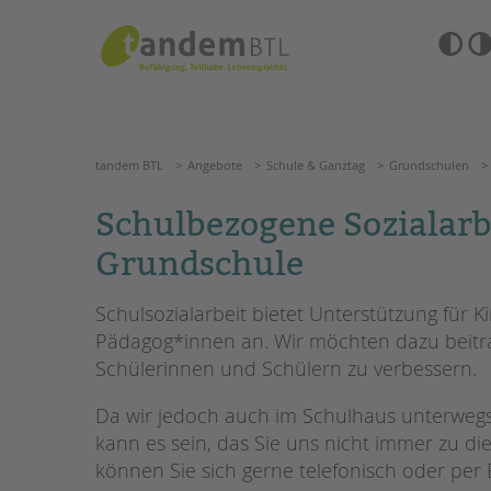
Zum
Navigation
Inhalt
überspringen
springen
Barrierefre
Einstellun
tandem BTL
Angebote
Schule & Ganztag
Grundschu
übersprin
Navigation
überspringen
SUCHE
tandem BTL
Angebote
Schule & Ganztag
Grundschulen
ANGEBOTE
Schulbezogene Sozialarb
KITA & FRÜHE HILFEN
HILFEN ZUR ERZIE
Grundschule
SCHULE & GANZTAG
EINGLIEDERUNGSHI
Schulsozialarbeit bietet Unterstützung für 
Pädagog*innen an. Wir möchten dazu beitr
Grundschulen
BETREUTES WOHNE
Schülerinnen und Schülern zu verbessern.
Oberschulen
Förderzentren
TANDEM BTL AKADE
Da wir jedoch auch im Schulhaus unterweg
Kollegs
EFöB
kann es sein, das Sie uns nicht immer zu d
Zertfikatskurse
Schulbezogene Sozialarbeit
Seminarkalender
können Sie sich gerne telefonisch oder pe
Tagesgruppen
Seminarräume