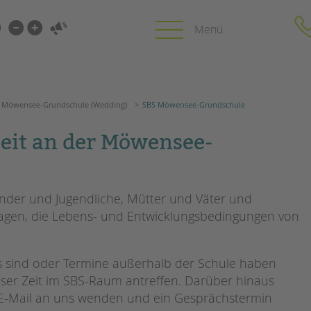
i-
gen
len
Möwensee-Grundschule (Wedding)
SBS Möwensee-Grundschule
gen
Möwensee-Grundschule (Wedding)
SBS Möwensee-Grundschule
PROFIL | LEITBILD
KARRIERE
eit an der Möwensee-
HUNG
Bereiche im Überblick
Stellenangebot
Kinder- und Jugendschutz
tandem als Arbe
Unsere Videos
LFE
Kinder und Jugendliche, Mütter und Väter und
Gesellschafter VdK
agen, die Lebens- und Entwicklungsbedingungen von
NEWS/BLOG
schoolcoach BTL
N
tandem international
unkuerzbar
MIE
s sind oder Termine außerhalb der Schule haben
Briefe an Kai
ieser Zeit im SBS-Raum antreffen. Darüber hinaus
r E-Mail an uns wenden und ein Gesprächstermin
PRESSE