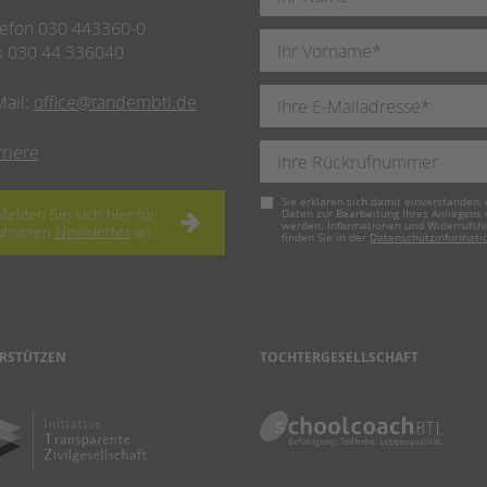
lefon 030 443360-0
x 030 44 336040
Mail:
office@tandembtl.de
rriere
Pflichtfeld
Sie erklären sich damit einverstanden, 
Melden Sie sich hier für
Daten zur Bearbeitung Ihres Anliegens
werden. Informationen und Widerrufsh
unseren
Newsletter
an.
finden Sie in der
Datenschutzinformati
RSTÜTZEN
TOCHTERGESELLSCHAFT