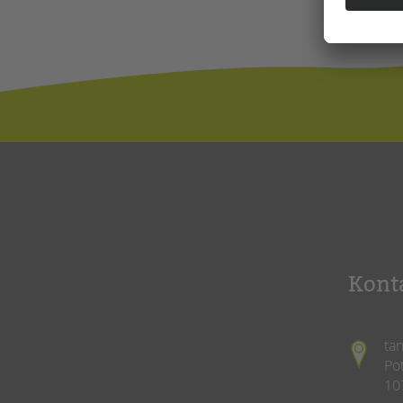
Kont
ta
Po
10