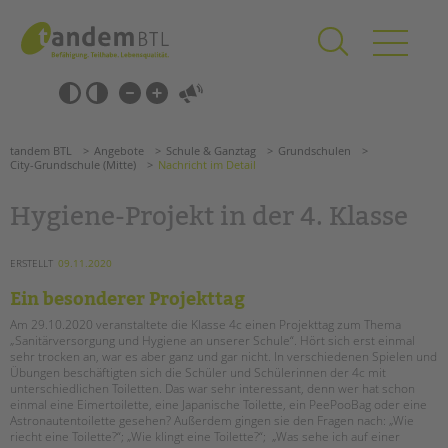
Zum
Navigation
Inhalt
überspringen
springen
Navigation
Barrierefrei-
überspringen
Einstellungen
überspringen
ANGEBOTE
tandem BTL
Angebote
Schule & Ganztag
Grundschulen
KITA & FRÜHE HILFEN
City-Grundschule (Mitte)
Nachricht im Detail
Hygiene-Projekt in der 4. Klasse
SCHULE & GANZTAG
Grundschulen
ERSTELLT
09.11.2020
Oberschulen
Ein besonderer Projekttag
Förderzentren
Kollegs
Am 29.10.2020 veranstaltete die Klasse 4c einen Projekttag zum Thema
„Sanitärversorgung und Hygiene an unserer Schule“. Hört sich erst einmal
EFöB
Suchen
sehr trocken an, war es aber ganz und gar nicht. In verschiedenen Spielen und
Schulbezogene Sozialarbeit
Übungen beschäftigten sich die Schüler und Schülerinnen der 4c mit
unterschiedlichen Toiletten. Das war sehr interessant, denn wer hat schon
Tagesgruppen
einmal eine Eimertoilette, eine Japanische Toilette, ein PeePooBag oder eine
Astronautentoilette gesehen? Außerdem gingen sie den Fragen nach: „Wie
HILFEN ZUR ERZIEHUNG
riecht eine Toilette?“; „Wie klingt eine Toilette?“; „Was sehe ich auf einer