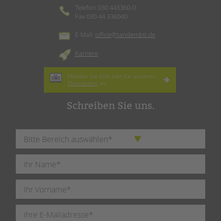
Telefon 030 443360-0
Fax 030 44 336040
E-Mail:
office@tandembtl.de
Karriere
Melden Sie sich hier für unseren
Newsletter
an.
Schreiben Sie uns.