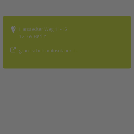
tandem international
KARRIERE
Stellenangebote
Hanstedter Weg 11-15
tandem als Arbeitgeberin
12169 Berlin
NEWS/BLOG
grundschuleaminsulaner.de
unkuerzbar
Briefe an Kai
PRESSE
Magazin
KONTAKT
Impressum
Datenschutz
Hinweisgebersystem
Intranet