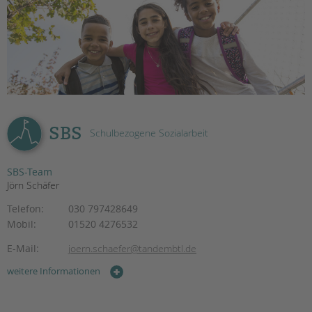
EINGLIEDERUNGSHILFE
BETREUTES WOHNEN
TANDEM BTL AKADEMIE
Zertfikatskurse
Seminarkalender
SBS
Schulbezogene Sozialarbeit
Seminarräume
SBS-Team
STADTTEILARBEIT
Jörn Schäfer
PROFIL | LEITBILD
Telefon:
030 797428649
Mobil:
01520 4276532
Bereiche im Überblick
Kinder- und Jugendschutz
E-Mail:
joern.schaefer@tandembtl.de
Unsere Videos
weitere Informationen
Gesellschafter VdK
schoolcoach BTL