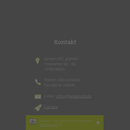
Kontakt
tandem BTL gGmbH
Potsdamer Str. 182
10783 Berlin
Telefon 030 443360-0
Fax 030 44 336040
E-Mail:
office@tandembtl.de
Karriere
Melden Sie sich hier für unseren
Newsletter
an.