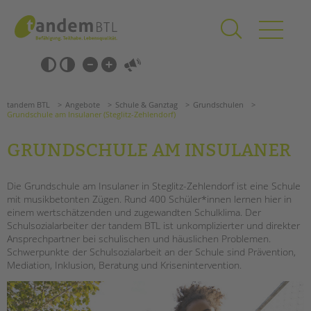
Zum
Navigation
Inhalt
überspringen
springen
Navigation
Barrierefrei-
überspringen
Einstellungen
überspringen
ANGEBOTE
tandem BTL
Angebote
Schule & Ganztag
Grundschulen
KITA & FRÜHE HILFEN
Grundschule am Insulaner (Steglitz-Zehlendorf)
GRUNDSCHULE AM INSULANER
SCHULE & GANZTAG
Grundschulen
Die Grundschule am Insulaner in Steglitz-Zehlendorf ist eine Schule
Oberschulen
mit musikbetonten Zügen. Rund 400 Schüler*innen lernen hier in
Förderzentren
einem wertschätzenden und zugewandten Schulklima. Der
Kollegs
Schulsozialarbeiter der tandem BTL ist unkomplizierter und direkter
Ansprechpartner bei schulischen und häuslichen Problemen.
EFöB
Schwerpunkte der Schulsozialarbeit an der Schule sind Prävention,
Schulbezogene Sozialarbeit
Suchen
Mediation, Inklusion, Beratung und Krisenintervention.
Tagesgruppen
HILFEN ZUR ERZIEHUNG