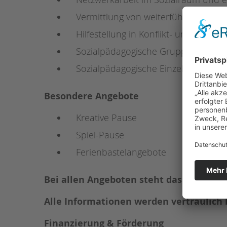
Vermittlung von weiterführenden Hil
Hilfestellung in Konflikt- und Krisens
Sozialpädagogische Gruppenarbeit
Sozialpädagogische Einzelförderung
Besondere Angebote
Kreative Pause
Spiel-Pause
Ferienbastelangebote
Bei allen Angeboten steht das Wohl des 
Alle Informationen werden vertraulich 
Finanzierung & Förderung