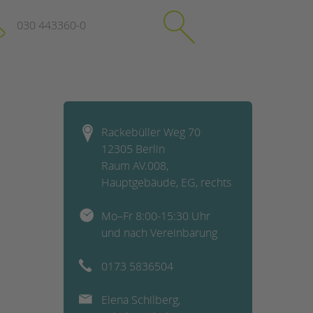
030 443360-0
schließen
KONTAKT
Rackebüller Weg 70
Suchen
12305 Berlin
e
Impressum
Raum AV.008,
itgeberin
Datenschutz
Hauptgebäude, EG, rechts
Hinweisgebersystem
Intranet
Mo–Fr 8:00-15:30 Uhr
und nach Vereinbarung
0173 5836504
Elena Schilberg,