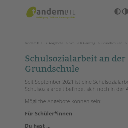
Zum
Navigation
Inhalt
überspringen
springen
Barrierefre
Einstellun
tandem BTL
Angebote
Schule & Ganztag
Grundschu
übersprin
Navigation
überspringen
SUCHE
tandem BTL
Angebote
Schule & Ganztag
Grundschulen
ANGEBOTE
Schulsozialarbeit an der
KITA & FRÜHE HILFEN
HILFEN ZUR ERZIE
Grundschule
SCHULE & GANZTAG
EINGLIEDERUNGSHI
Seit September 2021 ist eine Schulsozialarb
Schulsozialarbeit befindet sich noch in de
Grundschulen
BETREUTES WOHNE
Oberschulen
Mögliche Angebote können sein:
Förderzentren
TANDEM BTL AKADE
Kollegs
Für Schüler*innen
EFöB
Zertfikatskurse
Schulbezogene Sozialarbeit
Seminarkalender
Du hast ...
Tagesgruppen
Seminarräume