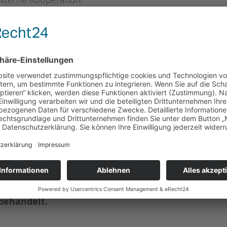
fen
ituationen
Kindes an erster Stelle.
behandelt.