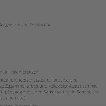
h Sorgen um ein Kind macht
chulhilfekonferenzen
enteam, Kinderschutzteam, Förderverein,
eise Zusammenarbeit und kollegialer Austausch mit
nderpädagoginnen, den Seniorpartner in School, der
gruppen etc.)
externe Kooperation