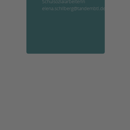
Schulsozialarbeiterin
elena.schilberg@tandembtl.de