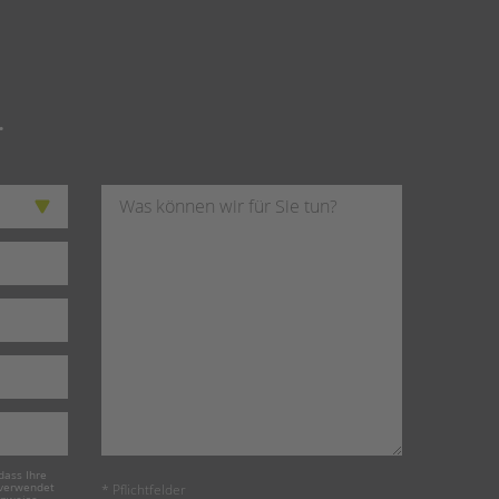
.
dass Ihre
 verwendet
* Pflichtfelder