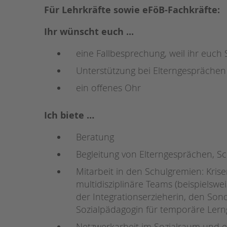
Für Lehrkräfte sowie eFöB-Fachkräfte:
Ihr wünscht euch ...
eine Fallbesprechung, weil ihr euc
Unterstützung bei Elterngesprächen
ein offenes Ohr
Ich biete …
Beratung
Begleitung von Elterngesprächen, S
Mitarbeit in den Schulgremien: Kris
multidisziplinäre Teams (beispielsw
der Integrationserzieherin, den So
Sozialpädagogin für temporäre Lern
Netzwerkarbeit im Sozialraum und 