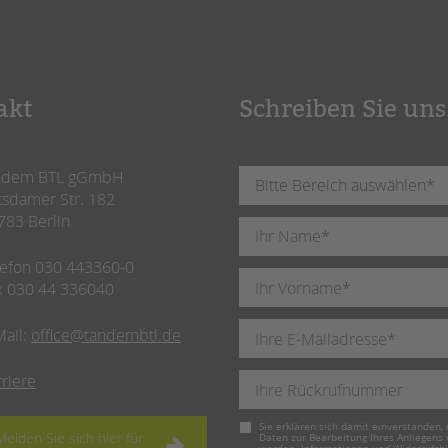
akt
Schreiben Sie uns
ndem BTL gGmbH
tsdamer Str. 182
783 Berlin
lefon 030 443360-0
x 030 44 336040
Mail:
office@tandembtl.de
rriere
Pflichtfeld
Sie erklären sich damit einverstanden, 
Melden Sie sich hier für
Daten zur Bearbeitung Ihres Anliegens