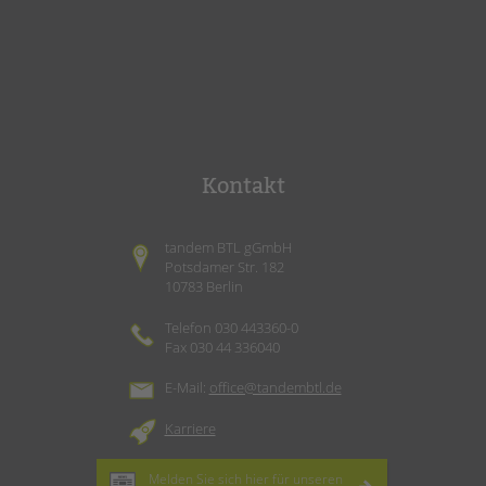
Kontakt
tandem BTL gGmbH
Potsdamer Str. 182
10783 Berlin
Telefon 030 443360-0
Fax 030 44 336040
E-Mail:
office@tandembtl.de
Karriere
Melden Sie sich hier für unseren