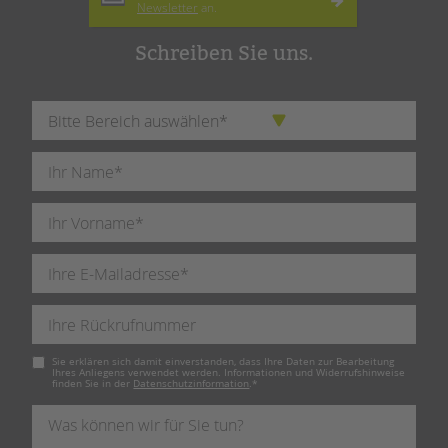
Newsletter
an.
Schreiben Sie uns.
Pflichtfeld
Sie erklären sich damit einverstanden, dass Ihre Daten zur Bearbeitung
Ihres Anliegens verwendet werden. Informationen und Widerrufshinweise
finden Sie in der
Datenschutzinformation
.
*