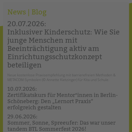
EINGLIEDERUNGSHILFE
News | Blog
20.07.2026
BETREUTES WOHNEN
Inklusiver Kinderschutz: Wie Sie
TANDEM BTL AKADEMIE
junge Menschen mit
Zertfikatskurse
Beeinträchtigung aktiv am
Seminarkalender
Einrichtungsschutzkonzept
Seminarräume
beteiligen
STADTTEILARBEIT
Neue kostenlose Praxisempfehlung mit barrierefreien Methoden &
METACOM-Symbolen (© Annette Kietzinger) für Kita und Schule.
PROFIL | LEITBILD
10.07.2026
Zertifikatskurs für Mentor*innen in Berlin-
Bereiche im Überblick
Schöneberg: Den „Lernort Praxis“
Kinder- und Jugendschutz
erfolgreich gestalten
Unsere Videos
29.06.2026
Gesellschafter VdK
Sommer, Sonne, Spreeufer: Das war unser
schoolcoach BTL
tandem BTL Sommerfest 2026!