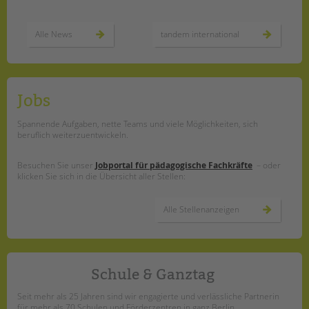
tandem international
KARRIERE
Alle News
tandem international
Stellenangebote
tandem als Arbeitgeberin
NEWS/BLOG
Jobs
unkuerzbar
Spannende Aufgaben, nette Teams und viele Möglichkeiten, sich
Briefe an Kai
beruflich weiterzuentwickeln.
Besuchen Sie unser
Jobportal für pädagogische Fachkräfte
– oder
PRESSE
klicken Sie sich in die Übersicht aller Stellen:
Magazin
Alle Stellenanzeigen
KONTAKT
Impressum
Datenschutz
Hinweisgebersystem
Schule & Ganztag
Intranet
Seit mehr als 25 Jahren sind wir engagierte und verlässliche Partnerin
für mehr als 70 Schulen und Förderzentren in ganz Berlin.