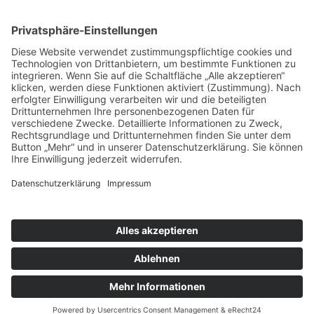
nach oben
|
|
|
Intranet
Impressum
Datenschutz
Sitemap
X
Ihnen gefällt, was Sie lesen?
Dann teilen Sie es mit anderen!